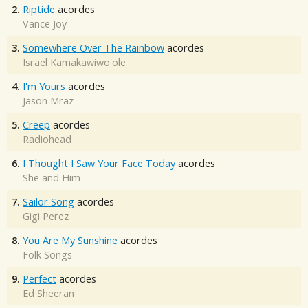
2.
Riptide
acordes
Vance Joy
3.
Somewhere Over The Rainbow
acordes
Israel Kamakawiwo'ole
4.
I'm Yours
acordes
Jason Mraz
5.
Creep
acordes
Radiohead
6.
I Thought I Saw Your Face Today
acordes
She and Him
7.
Sailor Song
acordes
Gigi Perez
8.
You Are My Sunshine
acordes
Folk Songs
9.
Perfect
acordes
Ed Sheeran