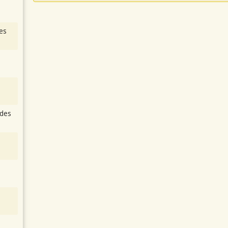
es
des