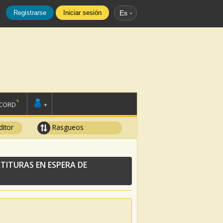
Registrarse
Iniciar sesión
Es
SCORD
+
ditor
Rasgueos
TITURAS EN ESPERA DE