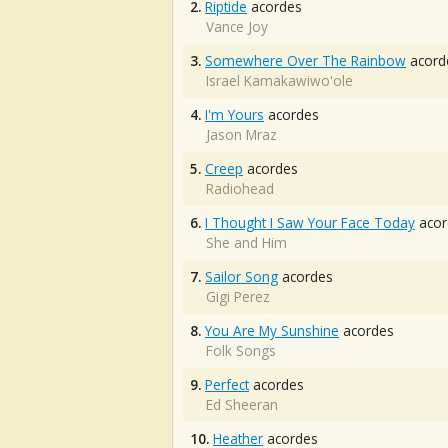
2.
Riptide
acordes
Vance Joy
3.
Somewhere Over The Rainbow
acord
Israel Kamakawiwo'ole
4.
I'm Yours
acordes
Jason Mraz
5.
Creep
acordes
Radiohead
6.
I Thought I Saw Your Face Today
acor
She and Him
7.
Sailor Song
acordes
Gigi Perez
8.
You Are My Sunshine
acordes
Folk Songs
9.
Perfect
acordes
Ed Sheeran
10.
Heather
acordes