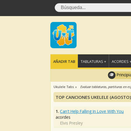
AÑADIR TAB
TABLATURAS +
ACORDES 
Principi
Ukulele Tabs
Evaluar tablaturas, partituras en e
TOP CANCIONES UKELELE (AGOSTO)
1.
Can't Help Falling In Love With You
acordes
Elvis Presley