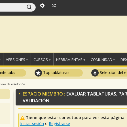
+
VERSIONES +
CURSOS +
HERRAMIENTAS +
COMUNIDAD +
DI
ante tabs
Top tablaturas
Selección del e
spera de validación
ESPACIO MIEMBRO :
EVALUAR TABLATURAS, PAR
VALIDACIÓN
Tiene que estar conectado para ver esta página
Iniciar sesión
o
Registrarse