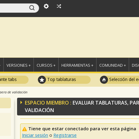
+
VERSIONES +
CURSOS +
HERRAMIENTAS +
COMUNIDAD +
DI
ante tabs
Top tablaturas
Selección del e
spera de validación
ESPACIO MIEMBRO :
EVALUAR TABLATURAS, PAR
VALIDACIÓN
Tiene que estar conectado para ver esta página
Iniciar sesión
o
Registrarse