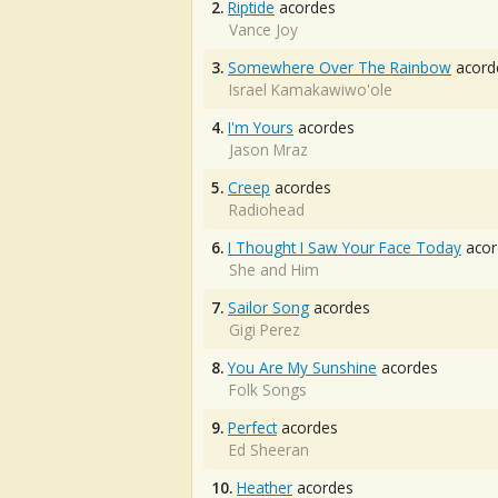
2.
Riptide
acordes
Vance Joy
3.
Somewhere Over The Rainbow
acord
Israel Kamakawiwo'ole
4.
I'm Yours
acordes
Jason Mraz
5.
Creep
acordes
Radiohead
6.
I Thought I Saw Your Face Today
acor
She and Him
7.
Sailor Song
acordes
Gigi Perez
8.
You Are My Sunshine
acordes
Folk Songs
9.
Perfect
acordes
Ed Sheeran
10.
Heather
acordes