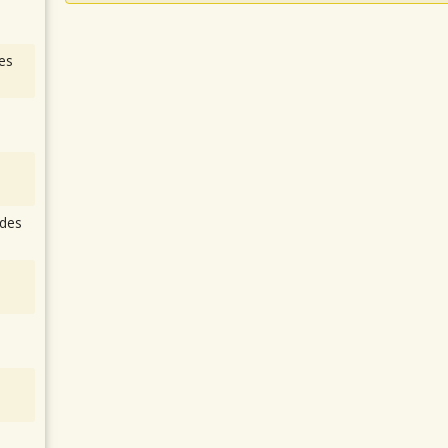
es
des