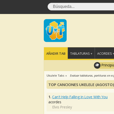
AÑADIR TAB
TABLATURAS +
ACORDES 
Principi
Ukulele Tabs
Evaluar tablaturas, partituras en e
TOP CANCIONES UKELELE (AGOSTO)
1.
Can't Help Falling In Love With You
acordes
Elvis Presley