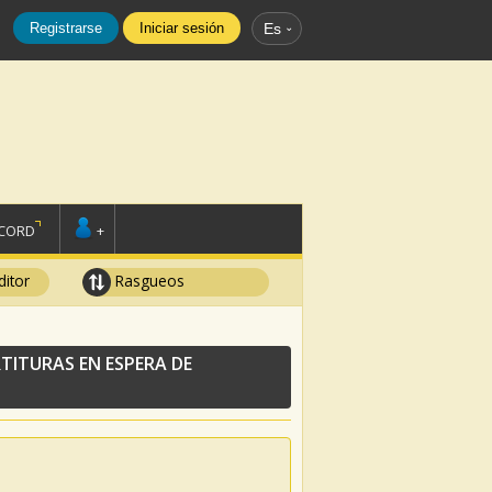
Registrarse
Iniciar sesión
Es
SCORD
+
ditor
Rasgueos
TITURAS EN ESPERA DE