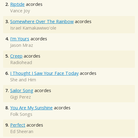
2.
Riptide
acordes
Vance Joy
3.
Somewhere Over The Rainbow
acordes
Israel Kamakawiwo'ole
4.
I'm Yours
acordes
Jason Mraz
5.
Creep
acordes
Radiohead
6.
I Thought I Saw Your Face Today
acordes
She and Him
7.
Sailor Song
acordes
Gigi Perez
8.
You Are My Sunshine
acordes
Folk Songs
9.
Perfect
acordes
Ed Sheeran