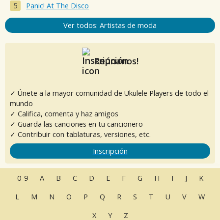
Panic! At The Disco
Ver todos: Artistas de moda
Reúnanos!
✓ Únete a la mayor comunidad de Ukulele Players de todo el
mundo
✓ Califica, comenta y haz amigos
✓ Guarda las canciones en tu cancionero
✓ Contribuir con tablaturas, versiones, etc.
Inscripción
0-9
A
B
C
D
E
F
G
H
I
J
K
L
M
N
O
P
Q
R
S
T
U
V
W
X
Y
Z