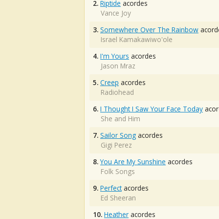
2.
Riptide
acordes
Vance Joy
3.
Somewhere Over The Rainbow
acord
Israel Kamakawiwo'ole
4.
I'm Yours
acordes
Jason Mraz
5.
Creep
acordes
Radiohead
6.
I Thought I Saw Your Face Today
acor
She and Him
7.
Sailor Song
acordes
Gigi Perez
8.
You Are My Sunshine
acordes
Folk Songs
9.
Perfect
acordes
Ed Sheeran
10.
Heather
acordes