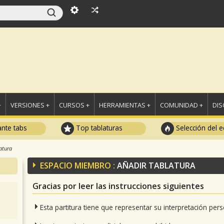
+
VERSIONES +
CURSOS +
HERRAMIENTAS +
COMUNIDAD +
DI
ante tabs
Top tablaturas
Selección del e
atura
ESPACIO MIEMBRO :
AÑADIR TABLATURA
Gracias por leer las instrucciones siguientes
Esta partitura tiene que representar su interpretación per