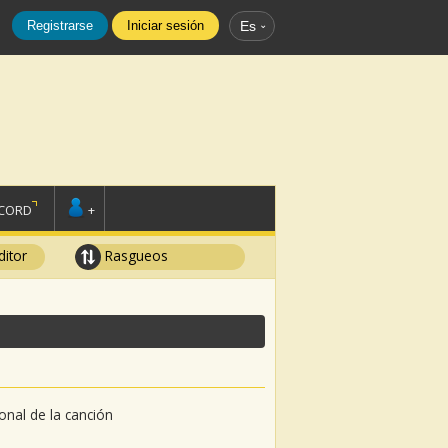
Registrarse
Iniciar sesión
Es
SCORD
+
ditor
Rasgueos
sonal de la canción