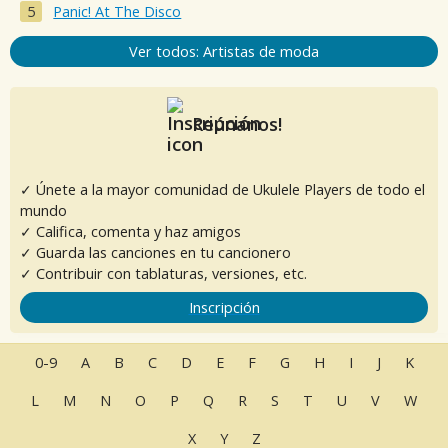
Panic! At The Disco
Ver todos: Artistas de moda
Reúnanos!
✓ Únete a la mayor comunidad de Ukulele Players de todo el
mundo
✓ Califica, comenta y haz amigos
✓ Guarda las canciones en tu cancionero
✓ Contribuir con tablaturas, versiones, etc.
Inscripción
0-9
A
B
C
D
E
F
G
H
I
J
K
L
M
N
O
P
Q
R
S
T
U
V
W
X
Y
Z