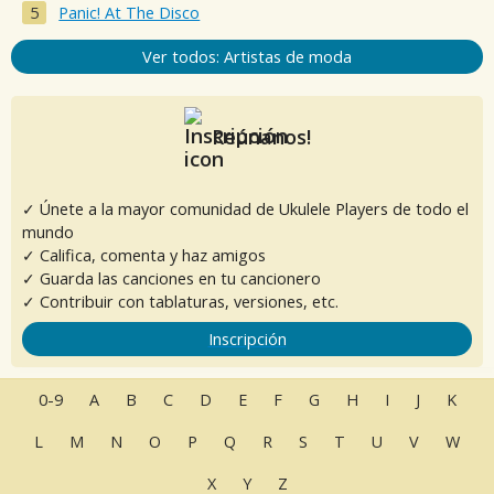
Panic! At The Disco
Ver todos: Artistas de moda
Reúnanos!
✓ Únete a la mayor comunidad de Ukulele Players de todo el
mundo
✓ Califica, comenta y haz amigos
✓ Guarda las canciones en tu cancionero
✓ Contribuir con tablaturas, versiones, etc.
Inscripción
0-9
A
B
C
D
E
F
G
H
I
J
K
L
M
N
O
P
Q
R
S
T
U
V
W
X
Y
Z