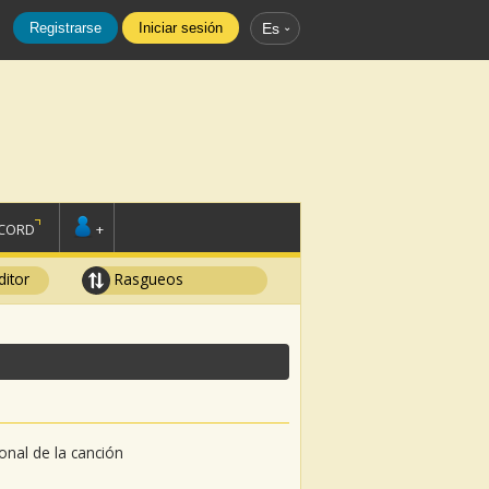
Registrarse
Iniciar sesión
Es
SCORD
+
ditor
Rasgueos
sonal de la canción