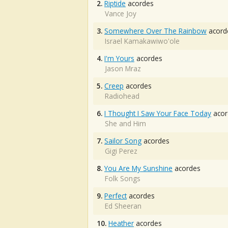
2.
Riptide
acordes
Vance Joy
3.
Somewhere Over The Rainbow
acord
Israel Kamakawiwo'ole
4.
I'm Yours
acordes
Jason Mraz
5.
Creep
acordes
Radiohead
6.
I Thought I Saw Your Face Today
acor
She and Him
7.
Sailor Song
acordes
Gigi Perez
8.
You Are My Sunshine
acordes
Folk Songs
9.
Perfect
acordes
Ed Sheeran
10.
Heather
acordes