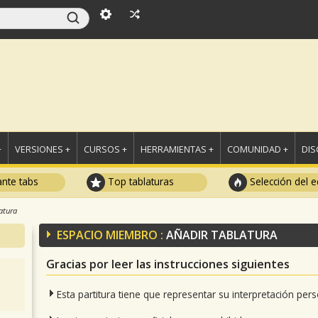
+
VERSIONES +
CURSOS +
HERRAMIENTAS +
COMUNIDAD +
DI
ante tabs
Top tablaturas
Selección del e
atura
ESPACIO MIEMBRO :
AÑADIR TABLATURA
Gracias por leer las instrucciones siguientes
Esta partitura tiene que representar su interpretación per