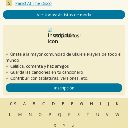
Panic! At The Disco
Ver todos: Artistas de moda
Reúnanos!
✓ Únete a la mayor comunidad de Ukulele Players de todo el
mundo
✓ Califica, comenta y haz amigos
✓ Guarda las canciones en tu cancionero
✓ Contribuir con tablaturas, versiones, etc.
Inscripción
0-9
A
B
C
D
E
F
G
H
I
J
K
L
M
N
O
P
Q
R
S
T
U
V
W
X
Y
Z