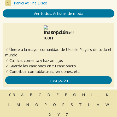
Panic! At The Disco
Ver todos: Artistas de moda
Reúnanos!
✓ Únete a la mayor comunidad de Ukulele Players de todo el
mundo
✓ Califica, comenta y haz amigos
✓ Guarda las canciones en tu cancionero
✓ Contribuir con tablaturas, versiones, etc.
Inscripción
0-9
A
B
C
D
E
F
G
H
I
J
K
L
M
N
O
P
Q
R
S
T
U
V
W
X
Y
Z