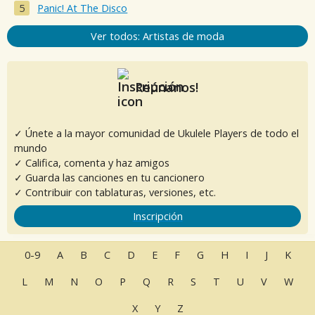
Panic! At The Disco
Ver todos: Artistas de moda
Reúnanos!
✓ Únete a la mayor comunidad de Ukulele Players de todo el
mundo
✓ Califica, comenta y haz amigos
✓ Guarda las canciones en tu cancionero
✓ Contribuir con tablaturas, versiones, etc.
Inscripción
0-9
A
B
C
D
E
F
G
H
I
J
K
L
M
N
O
P
Q
R
S
T
U
V
W
X
Y
Z