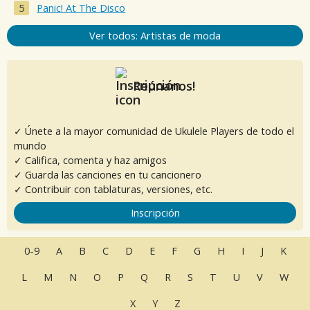
Panic! At The Disco
Ver todos: Artistas de moda
Reúnanos!
✓ Únete a la mayor comunidad de Ukulele Players de todo el
mundo
✓ Califica, comenta y haz amigos
✓ Guarda las canciones en tu cancionero
✓ Contribuir con tablaturas, versiones, etc.
Inscripción
0-9
A
B
C
D
E
F
G
H
I
J
K
L
M
N
O
P
Q
R
S
T
U
V
W
X
Y
Z