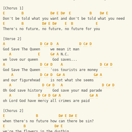
[Chorus 1]
E
B
D#
E
D#
E
B
D#
E
Don't be told what you want and don't be told what you need
E
B
D#
E
D#
E
B
E
There's no future, no future, no future for you
[Verse 2]
A
D
C#
D
A
D
C#
D
God Save The Queen     we mean it man
A
E
G#
A
 N.C.
we love our queen       God saves...
A
D
C#
D
A
D
C#
D
God Save The Queen     'cos tourists are money
A
D
C#
D
G#
A
G#
A
and our figurehead     is not what she seems
A
D
C#
D
A
D
C#
D
Oh God save history     God save your mad parade
A
D
C#
D
G#
A
G#
A
oh Lord God have mercy all crimes are paid
[Chorus 2]
E
B
D#
E
D#
E
when there's no future how can there be sin?
E
B
D#
E
we're the flowers in the dustbin