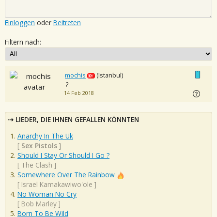
Einloggen
oder
Beitreten
Filtern nach:
mochis
(Istanbul)
?
14 Feb 2018
LIEDER, DIE IHNEN GEFALLEN KÖNNTEN
Anarchy In The Uk
[
Sex Pistols
]
Should I Stay Or Should I Go ?
[
The Clash
]
Somewhere Over The Rainbow
[
Israel Kamakawiwo'ole
]
No Woman No Cry
[
Bob Marley
]
Born To Be Wild