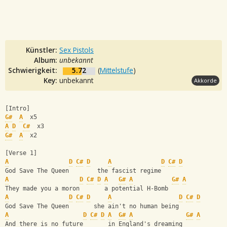
Künstler:
Sex Pistols
Album:
unbekannt
Schwierigkeit:
5.72
(
Mittelstufe
)
Key:
unbekannt
Akkorde
[Intro]
G#
A
  x5
A
D
C#
  x3
G#
A
  x2
[Verse 1]
A
D
C#
D
A
D
C#
D
God Save The Queen        the fascist regime
A
D
C#
D
A
G#
A
G#
A
They made you a moron       a potential H-Bomb
A
D
C#
D
A
D
C#
D
God Save The Queen       she ain't no human being
A
D
C#
D
A
G#
A
G#
A
And there is no future       in England's dreaming