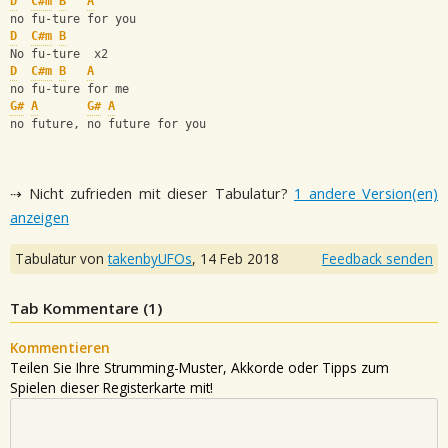
D
C#m
B
A
no fu-ture for you
D
C#m
B
No fu-ture  x2
D
C#m
B
A
no fu-ture for me
G#
A
G#
A
no future, no future for you
⇢ Nicht zufrieden mit dieser Tabulatur?
1 andere Version(en)
anzeigen
Tabulatur von
takenbyUFOs
,
14 Feb 2018
Feedback senden
Tab Kommentare (
1
)
Kommentieren
Teilen Sie Ihre Strumming-Muster, Akkorde oder Tipps zum
Spielen dieser Registerkarte mit!