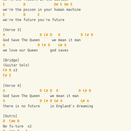
E
B
D#
E
D#
E
we're the poison in your human machine
E
B
E
we're the future you're future
[Verse 3]
A
D
C#
D
A
D
C#
D
God Save The Queen      we mean it man
A
D
C#
D
G#
A
we love our Queen      god saves
[Bridge]
(Guitar Solo)
F#
B
 x3
F#
E
[Verse 4]
A
D
C#
D
A
D
C#
D
God Save The Queen     we mean it man
A
D
C#
D
G#
A
G#
A
there is no future     in England's dreaming
[Outro]
D
C#m
B
No fu-ture  x2