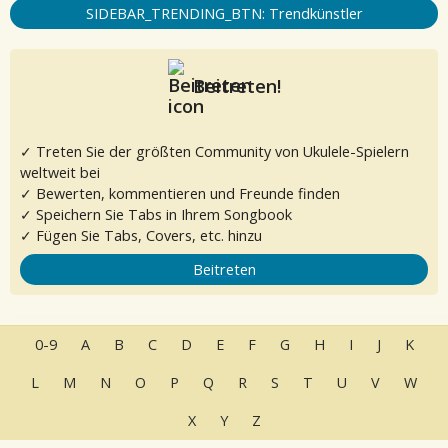
SIDEBAR_TRENDING_BTN: Trendkünstler
Beitreten!
✓ Treten Sie der größten Community von Ukulele-Spielern
weltweit bei
✓ Bewerten, kommentieren und Freunde finden
✓ Speichern Sie Tabs in Ihrem Songbook
✓ Fügen Sie Tabs, Covers, etc. hinzu
Beitreten
0-9
A
B
C
D
E
F
G
H
I
J
K
L
M
N
O
P
Q
R
S
T
U
V
W
X
Y
Z