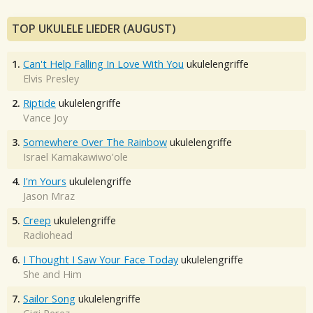
TOP UKULELE LIEDER (AUGUST)
1.
Can't Help Falling In Love With You
ukulelengriffe
Elvis Presley
2.
Riptide
ukulelengriffe
Vance Joy
3.
Somewhere Over The Rainbow
ukulelengriffe
Israel Kamakawiwo'ole
4.
I'm Yours
ukulelengriffe
Jason Mraz
5.
Creep
ukulelengriffe
Radiohead
6.
I Thought I Saw Your Face Today
ukulelengriffe
She and Him
7.
Sailor Song
ukulelengriffe