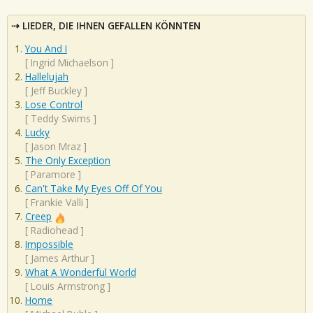
LIEDER, DIE IHNEN GEFALLEN KÖNNTEN
You And I
[
Ingrid Michaelson
]
Hallelujah
[
Jeff Buckley
]
Lose Control
[
Teddy Swims
]
Lucky
[
Jason Mraz
]
The Only Exception
[
Paramore
]
Can't Take My Eyes Off Of You
[
Frankie Valli
]
Creep
[
Radiohead
]
Impossible
[
James Arthur
]
What A Wonderful World
[
Louis Armstrong
]
Home