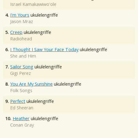
Israel Kamakawiwo'ole
4.
I'm Yours
ukulelengriffe
Jason Mraz
5.
Creep
ukulelengriffe
Radiohead
6.
I Thought I Saw Your Face Today
ukulelengriffe
She and Him
7.
Sailor Song
ukulelengriffe
Gigi Perez
8.
You Are My Sunshine
ukulelengriffe
Folk Songs
9.
Perfect
ukulelengriffe
Ed Sheeran
10.
Heather
ukulelengriffe
Conan Gray