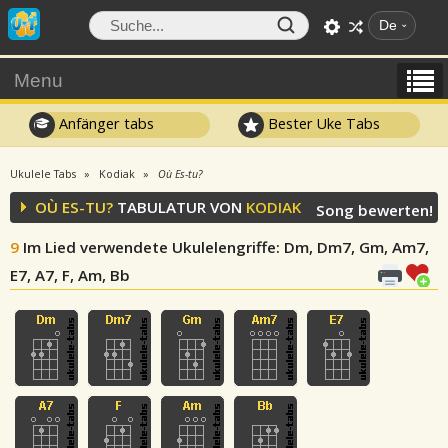
De
Menu
Anfänger tabs
Bester Uke Tabs
Ukulele Tabs
Kodiak
Où Es-tu?
OÙ ES-TU?
TABULATUR VON
KODIAK
Song bewerten!
9
Im Lied verwendete Ukulelengriffe
: Dm, Dm7, Gm, Am7,
E7, A7, F, Am, Bb