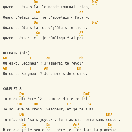
Dm
Dm7
Quand tu étais là, le monde tournait bien,
Gm
A7
Quand t'étais ici, je t'appelais « Papa ».
Dm
Dm7
Quand tu étais là, et q’j’étais le tiens,
Gm
A7
Quand t'étais ici, je n’m’inquiétai pas.
REFRAIN (bis)
Gm
F
Am
Bb
Où es-tu Seigneur ? J'aimerai te revoir
Gm
F
Am
Dm
Où es-tu Seigneur ? Je choisis de croire.
COUPLET 3
Dm
Dm7
Tu m'as dit être là, tu m'as dit être ici,
Gm
Dm
E7
A7
Je souleve ma croix, Seigneur, et je te suis.
Dm
Dm7
Tu m'as dit "sois joyeux", tu m'as dit "prie sans cesse",
Gm
Dm
Am7
Dm
Bien que je te sente peu, père je t'en fais la promesse