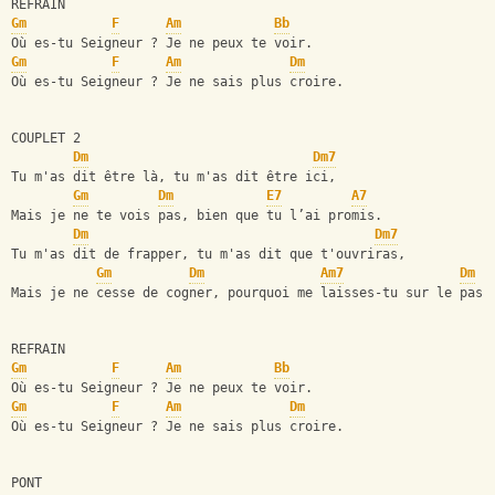
REFRAIN 
Gm
F
Am
Bb
Où es-tu Seigneur ? Je ne peux te voir.
Gm
F
Am
Dm
Où es-tu Seigneur ? Je ne sais plus croire.
COUPLET 2
Dm
Dm7
Tu m'as dit être là, tu m'as dit être ici,
Gm
Dm
E7
A7
Mais je ne te vois pas, bien que tu l’ai promis.
Dm
Dm7
Tu m'as dit de frapper, tu m'as dit que t'ouvriras,
Gm
Dm
Am7
Dm
Mais je ne cesse de cogner, pourquoi me laisses-tu sur le pas 
REFRAIN 
Gm
F
Am
Bb
Où es-tu Seigneur ? Je ne peux te voir.
Gm
F
Am
Dm
Où es-tu Seigneur ? Je ne sais plus croire.
PONT