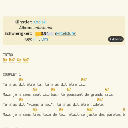
Künstler:
Kodiak
Album:
unbekannt
Schwierigkeit:
3.94
(
Mittelstufe
)
Key:
F
,
Dm
Akkorde
INTRO
Dm
Dm7
Gm
Am7
COUPLET 1
Dm
Dm7
Tu m'as dit être là, tu m'as dit être ici,
Gm
Dm
E7
A7
Mais je m'sens seul ici-bas, te poussant de grands cris.
Dm
Dm7
Tu m’as dit "viens à moi", tu m’as dit être fidèle,
Gm
Dm
Am7
Dm
Mais je m'sens très loin de toi, était-ce juste des paroles be