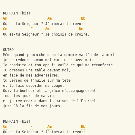
REFRAIN (bis)
Gm
F
Am
Bb
Où es-tu Seigneur ? J'aimerai te revoir
Gm
F
Am
Dm
Où es-tu Seigneur ? Je choisis de croire.
OUTRO
Même quand je marche dans la sombre vallée de la mort,
je ne redoute aucun mal car tu es avec moi.
Ta conduite et ton appui: voilà ce qui me réconforte.
Tu dresses une table devant moi,
en face de mes adversaires;
tu verses de l’huile sur ma tête
et tu fais déborder ma coupe.
Oui, le bonheur et la grâce m’accompagneront
tous les jours de ma vie
et je reviendrai dans la maison de l’Eternel
jusqu’à la fin de mes jours.
REFRAIN (bis)
Gm
F
Am
Bb
Où es-tu Seigneur ? J'aimerai te revoir