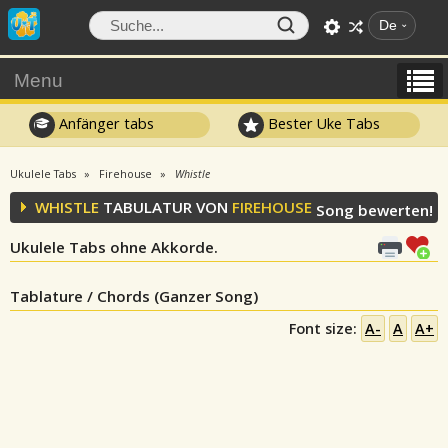
De
Menu
Anfänger tabs
Bester Uke Tabs
Ukulele Tabs
Firehouse
Whistle
WHISTLE
TABULATUR VON
FIREHOUSE
Song bewerten!
Ukulele Tabs ohne Akkorde.
Tablature / Chords (Ganzer Song)
Font size:
A-
A
A+