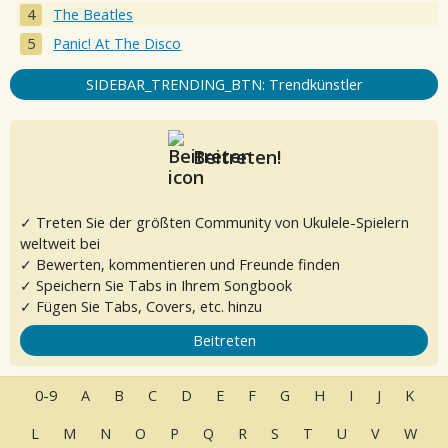
The Beatles
Panic! At The Disco
SIDEBAR_TRENDING_BTN: Trendkünstler
Beitreten!
✓ Treten Sie der größten Community von Ukulele-Spielern
weltweit bei
✓ Bewerten, kommentieren und Freunde finden
✓ Speichern Sie Tabs in Ihrem Songbook
✓ Fügen Sie Tabs, Covers, etc. hinzu
Beitreten
0-9
A
B
C
D
E
F
G
H
I
J
K
L
M
N
O
P
Q
R
S
T
U
V
W