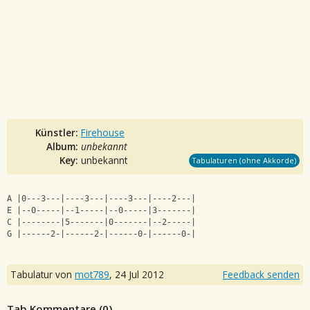
Künstler:
Firehouse
Album:
unbekannt
Key:
unbekannt
Tabulaturen (ohne Akkorde)
A |0---3---|----3---|----3---|----2---|
E |--0-----|--1-----|--0-----|3-------|
C |--------|5-------|0-------|--2-----|
G |------2-|------2-|------0-|------0-|
Tabulatur von
mot789
,
24 Jul 2012
Feedback senden
Tab Kommentare (
0
)