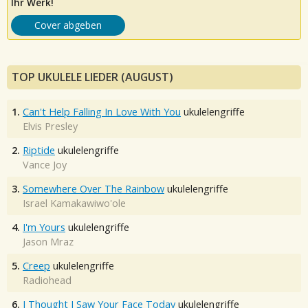
Ihr Werk!
Cover abgeben
TOP UKULELE LIEDER (AUGUST)
1.
Can't Help Falling In Love With You
ukulelengriffe
Elvis Presley
2.
Riptide
ukulelengriffe
Vance Joy
3.
Somewhere Over The Rainbow
ukulelengriffe
Israel Kamakawiwo'ole
4.
I'm Yours
ukulelengriffe
Jason Mraz
5.
Creep
ukulelengriffe
Radiohead
6.
I Thought I Saw Your Face Today
ukulelengriffe