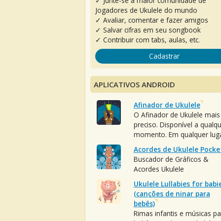
✓ Junte-se à maior comunidade de
Jogadores de Ukulele do mundo
✓ Avaliar, comentar e fazer amigos
✓ Salvar cifras em seu songbook
✓ Contribuir com tabs, aulas, etc.
Cadastrar
APLICATIVOS ANDROID
Afinador de Ukulele
O Afinador de Ukulele mais
preciso. Disponível a qualq
momento. Em qualquer luga
Acordes de Ukulele Pocke
Buscador de Gráficos &
Acordes Ukulele
Ukulele Lullabies for babi
(canções de ninar para
bebês)
Rimas infantis e músicas pa