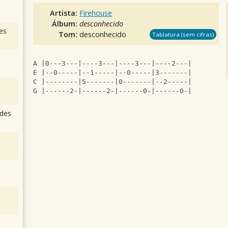
Artista:
Firehouse
Álbum:
desconhecido
es
Tom:
desconhecido
Tablatura (sem cifras)
A |0---3---|----3---|----3---|----2---|
E |--0-----|--1-----|--0-----|3-------|
C |--------|5-------|0-------|--2-----|
G |------2-|------2-|------0-|------0-|
des