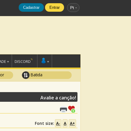
Cadastrar
Entrar
Pt
DE +
DISCORD
+
tor
Batida
Avalie a canção!
Font size:
A-
A
A+