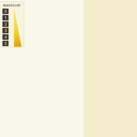
AutoScroll
0
1
2
3
4
5