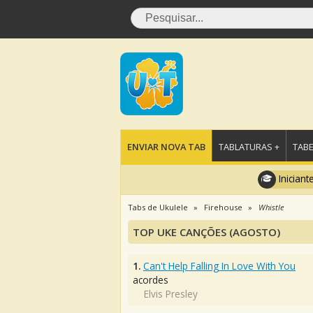
ENVIAR NOVA TAB
TABLATURAS +
TABE
Iniciant
Tabs de Ukulele
Firehouse
Whistle
TOP UKE CANÇÕES (AGOSTO)
1.
Can't Help Falling In Love With You
acordes
Elvis Presley