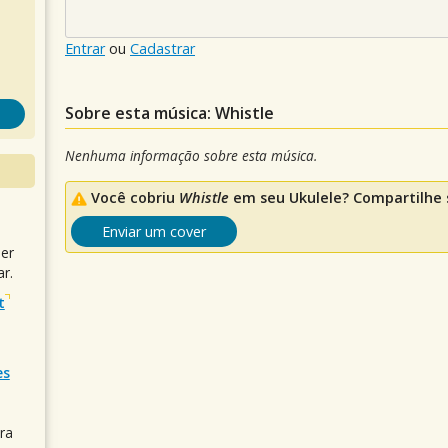
Entrar
ou
Cadastrar
Sobre esta música: Whistle
Nenhuma informação sobre esta música.
Você cobriu
Whistle
em seu Ukulele? Compartilhe 
Enviar um cover
uer
r.
t
es
ra