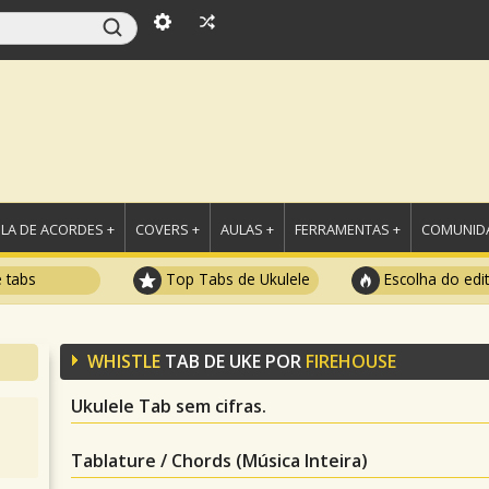
LA DE ACORDES +
COVERS +
AULAS +
FERRAMENTAS +
COMUNIDA
e tabs
Top Tabs de Ukulele
Escolha do edi
WHISTLE
TAB DE UKE POR
FIREHOUSE
Ukulele Tab sem cifras.
Tablature / Chords (Música Inteira)