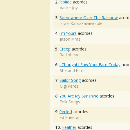
2.
Riptide
acordes
Vance Joy
3.
Somewhere Over The Rainbow
acord
Israel Kamakawiwo'ole
4.
I'm Yours
acordes
Jason Mraz
5.
Creep
acordes
Radiohead
6.
I Thought I Saw Your Face Today
acor
She and Him
7.
Sailor Song
acordes
Gigi Perez
8.
You Are My Sunshine
acordes
Folk Songs
9.
Perfect
acordes
Ed Sheeran
10.
Heather
acordes