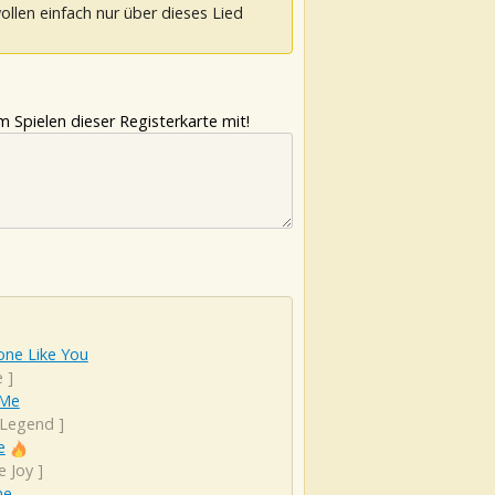
ollen einfach nur über dieses Lied
 Spielen dieser Registerkarte mit!
ne Like You
e
]
 Me
 Legend
]
e
e Joy
]
ne