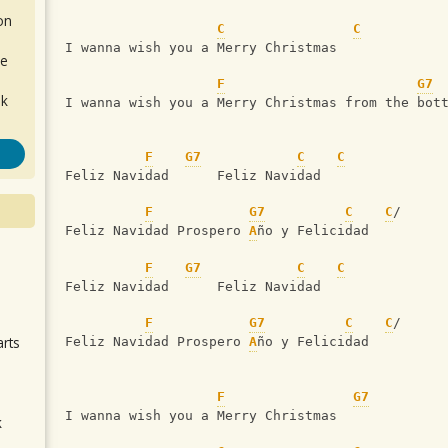
on
C
C
I wanna wish you a Merry Christmas
de
F
G7
ok
I wanna wish you a Merry Christmas from the bot
F
G7
C
C
Feliz Navidad      Feliz Navidad
F
G7
C
C
/
Feliz Navidad Prospero 
A
ño y Felicidad
F
G7
C
C
.
Feliz Navidad      Feliz Navidad
F
G7
C
C
/
arts
Feliz Navidad Prospero 
A
ño y Felicidad
F
G7
I wanna wish you a Merry Christmas
k
m