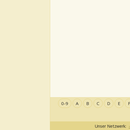
0-9
A
B
C
D
E
Unser Netzwerk: