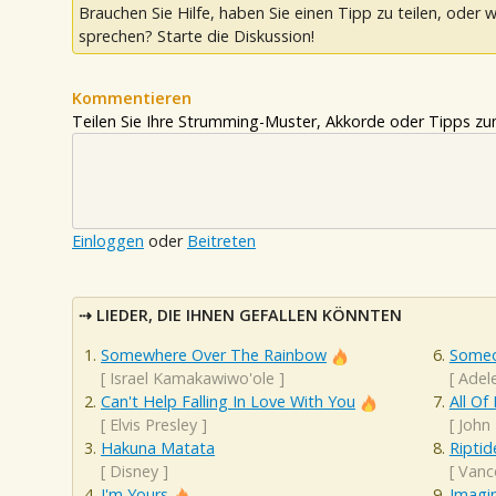
Brauchen Sie Hilfe, haben Sie einen Tipp zu teilen, oder w
sprechen? Starte die Diskussion!
Kommentieren
Teilen Sie Ihre Strumming-Muster, Akkorde oder Tipps zum
Einloggen
oder
Beitreten
LIEDER, DIE IHNEN GEFALLEN KÖNNTEN
Somewhere Over The Rainbow
Someo
[
Israel Kamakawiwo'ole
]
[
Adel
Can't Help Falling In Love With You
All Of
[
Elvis Presley
]
[
John
Hakuna Matata
Riptid
[
Disney
]
[
Vanc
I'm Yours
Imagi