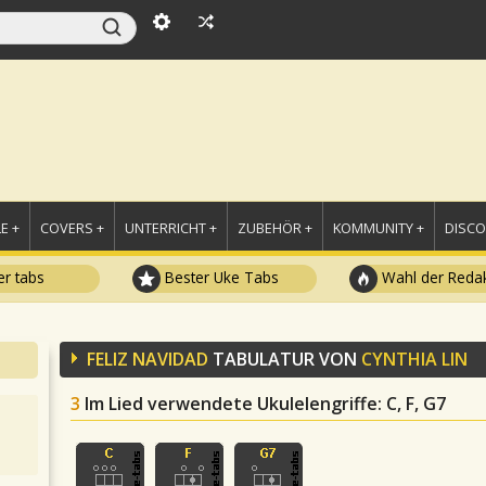
E +
COVERS +
UNTERRICHT +
ZUBEHÖR +
KOMMUNITY +
DISC
r tabs
Bester Uke Tabs
Wahl der Redak
FELIZ NAVIDAD
TABULATUR VON
CYNTHIA LIN
3
Im Lied verwendete Ukulelengriffe
: C, F, G7