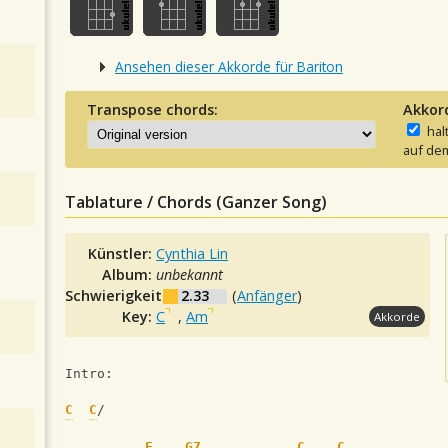
Ansehen dieser Akkorde für Bariton
Transpose chords:
Akkor
hal
auf dem
Tablature / Chords (Ganzer Song)
Künstler:
Cynthia Lin
Album:
unbekannt
Schwierigkeit:
2.33
(
Anfänger
)
Key:
C
,
Am
Akkorde
Intro:
C
C
/
F
G7
C
C