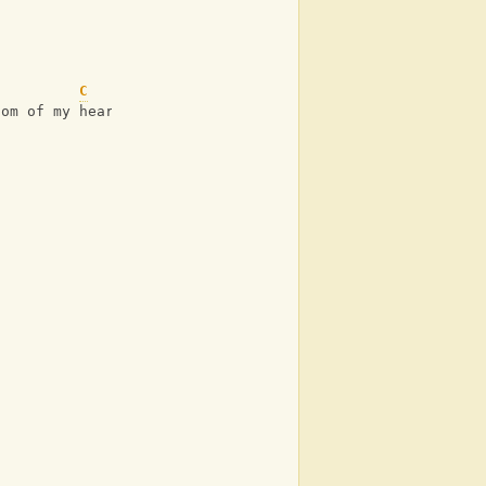
C
C
/
tom of my heart