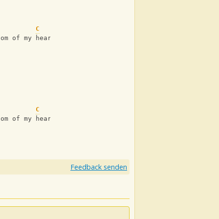
C
C
/
tom of my heart
C
C
/
tom of my heart
Feedback senden