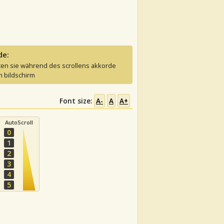
de:
ten sie während des scrollens akkorde
 bildschirm
Font size:
A-
A
A+
AutoScroll
0
1
2
3
4
5