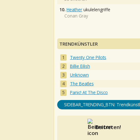
10.
Heather
ukulelengriffe
Conan Gray
TRENDKÜNSTLER
Twenty One Pilots
Billie Eilish
Unknown
The Beatles
Panic! At The Disco
SIDEBAR_TRENDING_BTN: Trendkünstl
Beitreten!