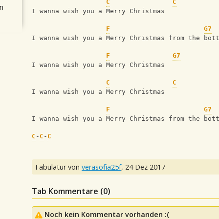
C
C
n
I wanna wish you a Merry Christmas
F
G7
I wanna wish you a Merry Christmas from the bot
F
G7
I wanna wish you a Merry Christmas
C
C
I wanna wish you a Merry Christmas
F
G7
I wanna wish you a Merry Christmas from the bot
C
-
C
-
C
Tabulatur von
verasofia25f
,
24 Dez 2017
Tab Kommentare (
0
)
Noch kein Kommentar vorhanden :(