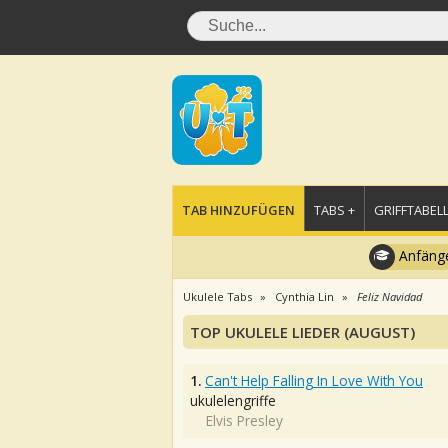
TAB HINZUFÜGEN
TABS +
GRIFFTABELL
Anfänge
Ukulele Tabs
Cynthia Lin
Feliz Navidad
TOP UKULELE LIEDER (AUGUST)
1.
Can't Help Falling In Love With You
ukulelengriffe
Elvis Presley