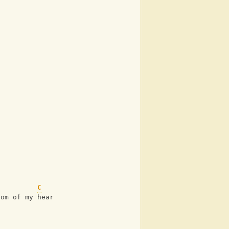
C
C
/
tom of my heart