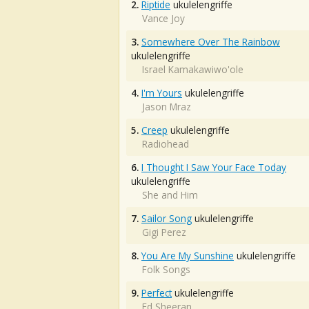
2.
Riptide
ukulelengriffe
Vance Joy
3.
Somewhere Over The Rainbow
ukulelengriffe
Israel Kamakawiwo'ole
4.
I'm Yours
ukulelengriffe
Jason Mraz
5.
Creep
ukulelengriffe
Radiohead
6.
I Thought I Saw Your Face Today
ukulelengriffe
She and Him
7.
Sailor Song
ukulelengriffe
Gigi Perez
8.
You Are My Sunshine
ukulelengriffe
Folk Songs
9.
Perfect
ukulelengriffe
Ed Sheeran