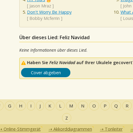
[
Jason Mraz
]
[
John
Don't Worry Be Happy
What 
[
Bobby Mcferrin
]
[
Loui
Über dieses Lied: Feliz Navidad
Keine Informationen über dieses Lied.
Haben Sie
Feliz Navidad
auf Ihrer Ukulele gecovert?
Cover abgeben
F
G
H
I
J
K
L
M
N
O
P
Q
R
Z
Online-Stimmgerät
Akkorddiagrammen
Tonleiter