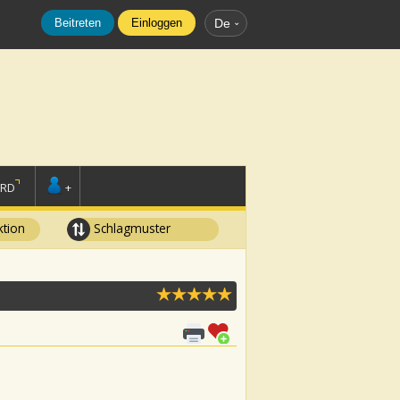
Beitreten
Einloggen
De
ORD
+
tion
Schlagmuster