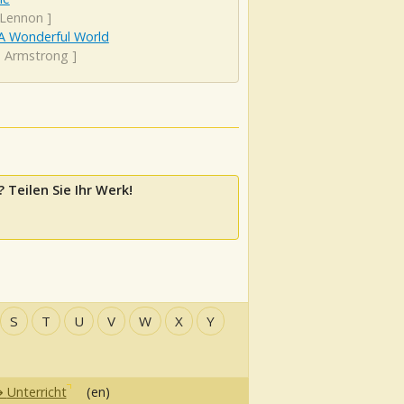
 Lennon
]
A Wonderful World
s Armstrong
]
 Teilen Sie Ihr Werk!
S
T
U
V
W
X
Y
Unterricht
(en)