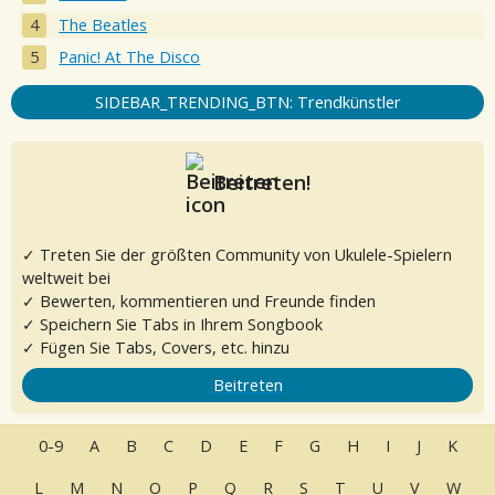
The Beatles
Panic! At The Disco
SIDEBAR_TRENDING_BTN: Trendkünstler
Beitreten!
✓ Treten Sie der größten Community von Ukulele-Spielern
weltweit bei
✓ Bewerten, kommentieren und Freunde finden
✓ Speichern Sie Tabs in Ihrem Songbook
✓ Fügen Sie Tabs, Covers, etc. hinzu
Beitreten
0-9
A
B
C
D
E
F
G
H
I
J
K
L
M
N
O
P
Q
R
S
T
U
V
W