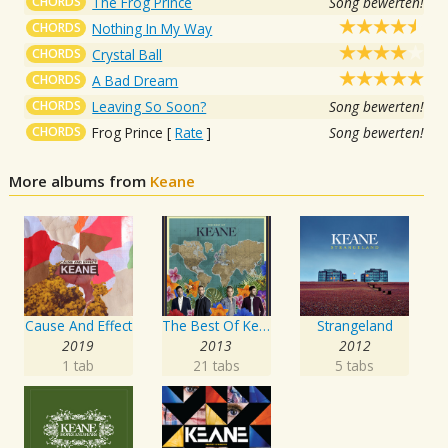
CHORDS
The Frog Prince
Song bewerten!
CHORDS
Nothing In My Way
CHORDS
Crystal Ball
CHORDS
A Bad Dream
CHORDS
Leaving So Soon?
Song bewerten!
CHORDS
Frog Prince
[
Rate
]
Song bewerten!
More albums from
Keane
Cause And Effect
The Best Of Keane
Strangeland
2019
2013
2012
1 tab
21 tabs
5 tabs