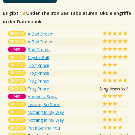
Es gibt
19
Under The Iron Sea
Tabulaturen, Ukulelengriffe
in der Datenbank
CHORDS
A Bad Dream
CHORDS
A Bad Dream
MIX
Bad Dream
CHORDS
Crystal Ball
CHORDS
Frog Prince
CHORDS
Frog Prince
CHORDS
Frog Prince
CHORDS
Frog Prince
Song bewerten!
MIX
Hamburg Song
CHORDS
Leaving So Soon
CHORDS
Nothing In My Way
CHORDS
Nothing In My Way
CHORDS
Put It Behind You