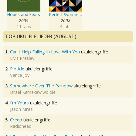
Hopes and Fears
Perfect Symmetry
2009
2008
11 tabs
4 tabs
TOP UKULELE LIEDER (AUGUST)
1.
Can't Help Falling In Love With You
ukulelengriffe
Elvis Presley
2.
Riptide
ukulelengriffe
Vance Joy
3.
Somewhere Over The Rainbow
ukulelengriffe
Israel Kamakawiwo'ole
4.
I'm Yours
ukulelengriffe
Jason Mraz
5.
Creep
ukulelengriffe
Radiohead