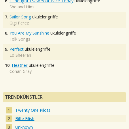
6.
I Thought I Saw Your Face Today
ukulelengriffe
She and Him
7.
Sailor Song
ukulelengriffe
Gigi Perez
8.
You Are My Sunshine
ukulelengriffe
Folk Songs
9.
Perfect
ukulelengriffe
Ed Sheeran
10.
Heather
ukulelengriffe
Conan Gray
TRENDKÜNSTLER
Twenty One Pilots
Billie Eilish
Unknown