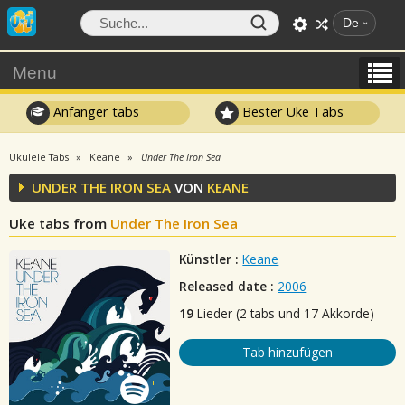
De
Menu
Anfänger tabs
Bester Uke Tabs
Ukulele Tabs
Keane
Under The Iron Sea
UNDER THE IRON SEA
VON
KEANE
Uke tabs from
Under The Iron Sea
Künstler :
Keane
Released date :
2006
19
Lieder (2 tabs und 17 Akkorde)
Tab hinzufügen