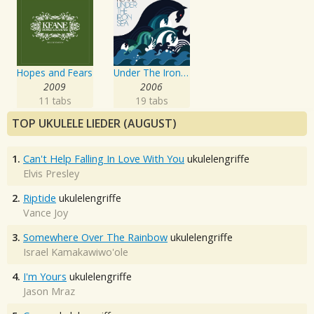
Hopes and Fears
Under The Iron Sea
2009
2006
11 tabs
19 tabs
TOP UKULELE LIEDER (AUGUST)
1.
Can't Help Falling In Love With You
ukulelengriffe
Elvis Presley
2.
Riptide
ukulelengriffe
Vance Joy
3.
Somewhere Over The Rainbow
ukulelengriffe
Israel Kamakawiwo'ole
4.
I'm Yours
ukulelengriffe
Jason Mraz