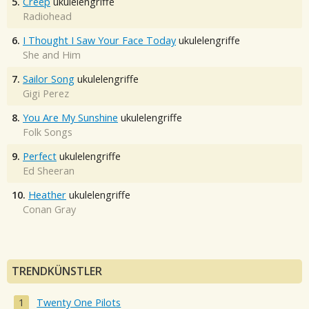
5.
Creep
ukulelengriffe
Radiohead
6.
I Thought I Saw Your Face Today
ukulelengriffe
She and Him
7.
Sailor Song
ukulelengriffe
Gigi Perez
8.
You Are My Sunshine
ukulelengriffe
Folk Songs
9.
Perfect
ukulelengriffe
Ed Sheeran
10.
Heather
ukulelengriffe
Conan Gray
TRENDKÜNSTLER
Twenty One Pilots