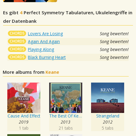
Es gibt
4
Perfect Symmetry
Tabulaturen, Ukulelengriffe in
der Datenbank
CHORDS
Lovers Are Losing
Song bewerten!
CHORDS
Again And Again
Song bewerten!
CHORDS
Playing Along
Song bewerten!
CHORDS
Black Burning Heart
Song bewerten!
More albums from
Keane
Cause And Effect
The Best Of Keane
Strangeland
2019
2013
2012
1 tab
21 tabs
5 tabs