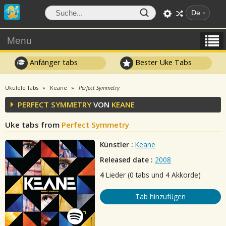
De
Menu
Anfänger tabs
Bester Uke Tabs
Ukulele Tabs
Keane
Perfect Symmetry
PERFECT SYMMETRY
VON
KEANE
Uke tabs from
Perfect Symmetry
Künstler :
Keane
Released date :
2008
4
Lieder (0 tabs und 4 Akkorde)
Tab hinzufügen