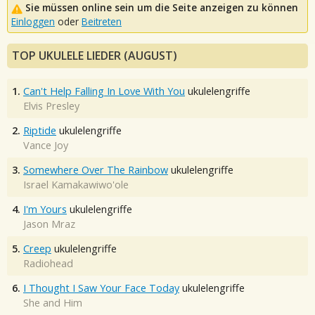
Sie müssen online sein um die Seite anzeigen zu können
Einloggen
oder
Beitreten
TOP UKULELE LIEDER (AUGUST)
1.
Can't Help Falling In Love With You
ukulelengriffe
Elvis Presley
2.
Riptide
ukulelengriffe
Vance Joy
3.
Somewhere Over The Rainbow
ukulelengriffe
Israel Kamakawiwo'ole
4.
I'm Yours
ukulelengriffe
Jason Mraz
5.
Creep
ukulelengriffe
Radiohead
6.
I Thought I Saw Your Face Today
ukulelengriffe
She and Him