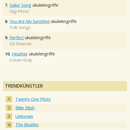
7.
Sailor Song
ukulelengriffe
Gigi Perez
8.
You Are My Sunshine
ukulelengriffe
Folk Songs
9.
Perfect
ukulelengriffe
Ed Sheeran
10.
Heather
ukulelengriffe
Conan Gray
TRENDKÜNSTLER
Twenty One Pilots
Billie Eilish
Unknown
The Beatles