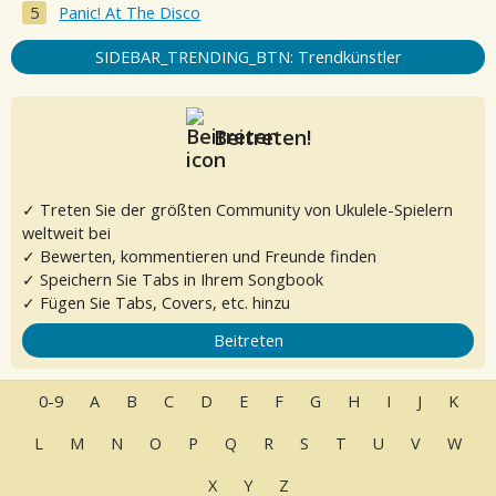
Panic! At The Disco
SIDEBAR_TRENDING_BTN: Trendkünstler
Beitreten!
✓ Treten Sie der größten Community von Ukulele-Spielern
weltweit bei
✓ Bewerten, kommentieren und Freunde finden
✓ Speichern Sie Tabs in Ihrem Songbook
✓ Fügen Sie Tabs, Covers, etc. hinzu
Beitreten
0-9
A
B
C
D
E
F
G
H
I
J
K
L
M
N
O
P
Q
R
S
T
U
V
W
X
Y
Z