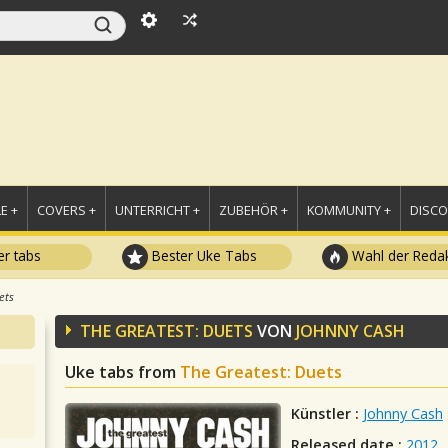
E +
COVERS +
UNTERRICHT +
ZUBEHÖR +
KOMMUNITY +
DISC
r tabs
Bester Uke Tabs
Wahl der Redak
ets
THE GREATEST: DUETS
VON
JOHNNY CASH
Uke tabs from
The Greatest: Duets
Künstler :
Johnny Cash
Released date :
2012