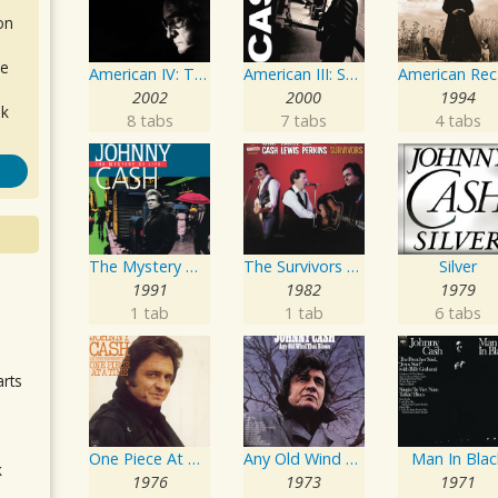
on
de
American IV: The Man Comes Around
American III: Solitary Man
A
2002
2000
1994
ok
8 tabs
7 tabs
4 tabs
The Mystery Of Life
The Survivors Live
Silver
1991
1982
1979
.
1 tab
1 tab
6 tabs
arts
One Piece At A Time
Any Old Wind That Blows
Man In Blac
k
1976
1973
1971
m