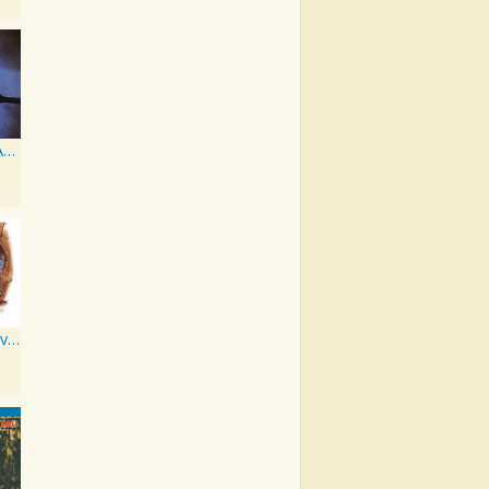
Johnny Cash At San Quentin
Everybody Loves A Nut