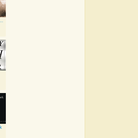
merican Recordings
k