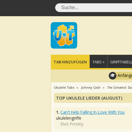
TAB HINZUFÜGEN
TABS +
GRIFFTABELL
Anfänge
Ukulele Tabs
Johnny Cash
The Greatest: Du
TOP UKULELE LIEDER (AUGUST)
1.
Can't Help Falling In Love With You
ukulelengriffe
Elvis Presley