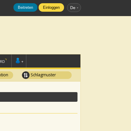
Beitreten
Einloggen
De
ORD
+
tion
Schlagmuster