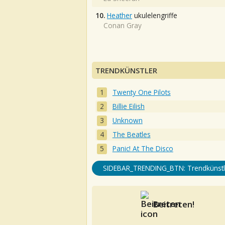
10.
Heather
ukulelengriffe
Conan Gray
TRENDKÜNSTLER
Twenty One Pilots
Billie Eilish
Unknown
The Beatles
Panic! At The Disco
SIDEBAR_TRENDING_BTN: Trendkünstl
Beitreten!