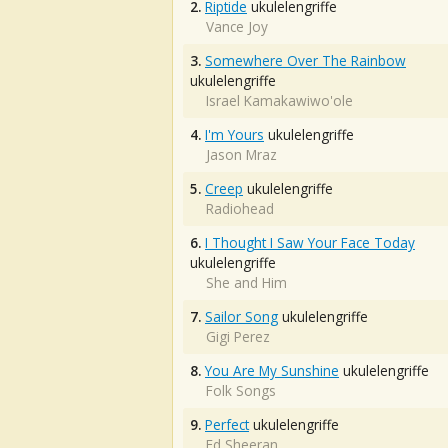
2.
Riptide
ukulelengriffe
Vance Joy
3.
Somewhere Over The Rainbow
ukulelengriffe
Israel Kamakawiwo'ole
4.
I'm Yours
ukulelengriffe
Jason Mraz
5.
Creep
ukulelengriffe
Radiohead
6.
I Thought I Saw Your Face Today
ukulelengriffe
She and Him
7.
Sailor Song
ukulelengriffe
Gigi Perez
8.
You Are My Sunshine
ukulelengriffe
Folk Songs
9.
Perfect
ukulelengriffe
Ed Sheeran