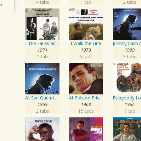
4 tabs
1 tab
2 tabs
n
Little Fauss and Big Halsy
I Walk the Line
1971
1970
1969
1 tab
6 tabs
3 tabs
At San Quentin (Legacy Edition)
At Folsom Prison
1969
1968
1966
2 tabs
15 tabs
1 tab