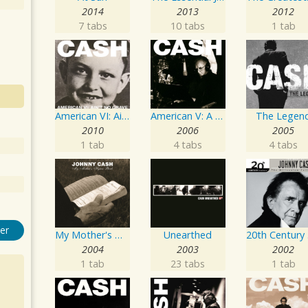
2014
2013
2012
7 tabs
10 tabs
1 tab
American VI: Ain't No Grave
American V: A Hundred Highways
The Legen
2010
2006
2005
1 tab
4 tabs
4 tabs
er
My Mother's Hymn Book
Unearthed
20th C
2004
2003
2002
1 tab
23 tabs
1 tab