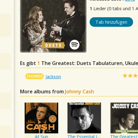
1
Lieder (0 tabs und 1 
Tab hinzufügen
Es gibt
1
The Greatest: Duets
Tabulaturen, Ukule
CHORDS
Jackson
More albums from
Johnny Cash
At Sun
The Essential Johnny Cash