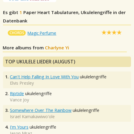
Es gibt
1
Paper Heart
Tabulaturen, Ukulelengriffe in der
Datenbank
CHORDS
Magic Perfume
More albums from
Charlyne Yi
TOP UKULELE LIEDER (AUGUST)
1.
Can't Help Falling In Love With You
ukulelengriffe
Elvis Presley
2.
Riptide
ukulelengriffe
Vance Joy
3.
Somewhere Over The Rainbow
ukulelengriffe
Israel Kamakawiwo'ole
4.
I'm Yours
ukulelengriffe
Jason Mraz