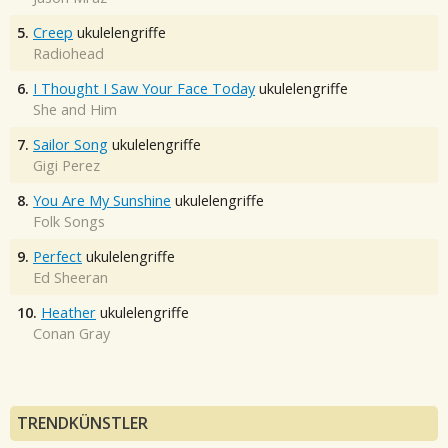
5.
Creep
ukulelengriffe
Radiohead
6.
I Thought I Saw Your Face Today
ukulelengriffe
She and Him
7.
Sailor Song
ukulelengriffe
Gigi Perez
8.
You Are My Sunshine
ukulelengriffe
Folk Songs
9.
Perfect
ukulelengriffe
Ed Sheeran
10.
Heather
ukulelengriffe
Conan Gray
TRENDKÜNSTLER