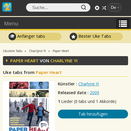
De
Menu
Anfänger tabs
Bester Uke Tabs
Ukulele Tabs
Charlyne Yi
Paper Heart
PAPER HEART
VON
CHARLYNE YI
Uke tabs from
Paper Heart
Künstler :
Charlyne Yi
Released date :
2009
1
Lieder (0 tabs und 1 Akkorde)
Tab hinzufügen