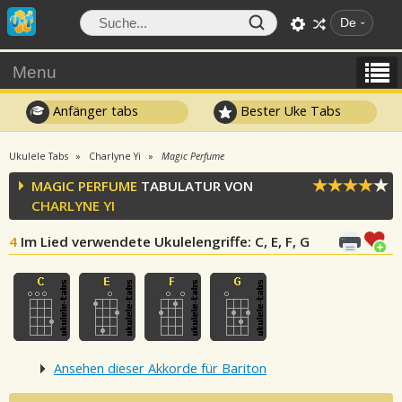
De
Menu
Anfänger tabs
Bester Uke Tabs
Ukulele Tabs
Charlyne Yi
Magic Perfume
MAGIC PERFUME
TABULATUR VON
CHARLYNE YI
4
Im Lied verwendete Ukulelengriffe
: C, E, F, G
Ansehen dieser Akkorde für Bariton