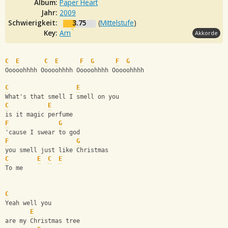
Album:
Paper Heart
Jahr:
2009
Schwierigkeit:
3.75
(
Mittelstufe
)
Key:
Am
Akkorde
C
E
C
E
F
G
F
G
Ooooohhhh Ooooohhhh Ooooohhhh Ooooohhhh
C
E
What's that smell I smell on you
C
E
is it magic perfume
F
G
'cause I swear to god
F
G
you smell just like Christmas
C
E
C
E
To me
C
Yeah well you
E
are my Christmas tree