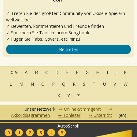
✓ Treten Sie der größten Community von Ukulele-Spielern
weltweit bei
✓ Bewerten, kommentieren und Freunde finden
✓ Speichern Sie Tabs in Ihrem Songbook
✓ Fügen Sie Tabs, Covers, etc. hinzu
Beitreten
0-9
A
B
C
D
E
F
G
H
I
J
K
L
M
N
O
P
Q
R
S
T
U
V
W
X
Y
Z
Unser Netzwerk:
Online-Stimmgerät
Akkorddiagrammen
Tonleiter
Unterricht
(en)
AutoScroll
•
•
•
•
FAQ
Kontakt
Nutzungsbedingungen
Datenschutzerklärung
•
0
1
2
3
4
5
Partner
Clubs