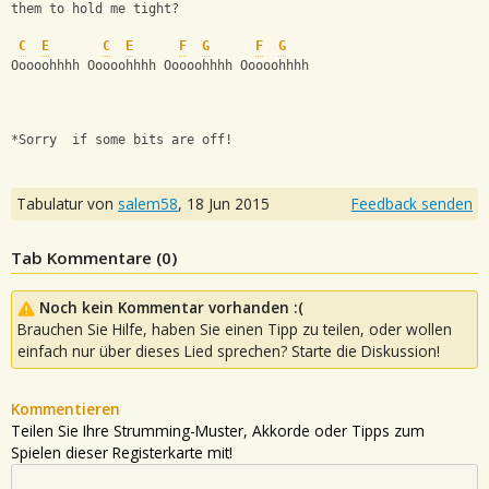
them to hold me tight?
C
E
C
E
F
G
F
G
Ooooohhhh Ooooohhhh Ooooohhhh Ooooohhhh
*Sorry  if some bits are off!
Tabulatur von
salem58
,
18 Jun 2015
Feedback senden
Tab Kommentare (
0
)
Noch kein Kommentar vorhanden :(
Brauchen Sie Hilfe, haben Sie einen Tipp zu teilen, oder wollen
einfach nur über dieses Lied sprechen? Starte die Diskussion!
Kommentieren
Teilen Sie Ihre Strumming-Muster, Akkorde oder Tipps zum
Spielen dieser Registerkarte mit!