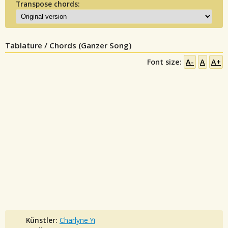
Transpose chords:
Tablature / Chords (Ganzer Song)
Font size:
A-
A
A+
Künstler:
Charlyne Yi