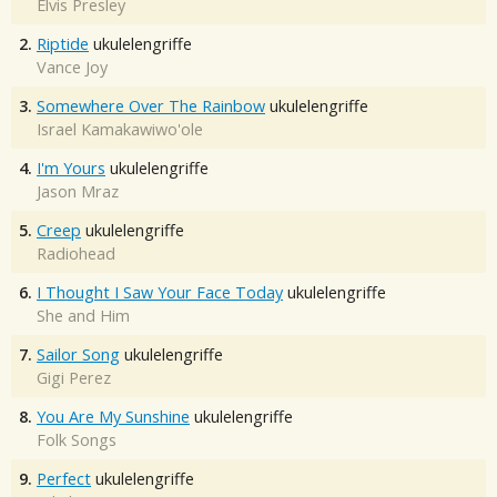
Elvis Presley
2.
Riptide
ukulelengriffe
Vance Joy
3.
Somewhere Over The Rainbow
ukulelengriffe
Israel Kamakawiwo'ole
4.
I'm Yours
ukulelengriffe
Jason Mraz
5.
Creep
ukulelengriffe
Radiohead
6.
I Thought I Saw Your Face Today
ukulelengriffe
She and Him
7.
Sailor Song
ukulelengriffe
Gigi Perez
8.
You Are My Sunshine
ukulelengriffe
Folk Songs
9.
Perfect
ukulelengriffe