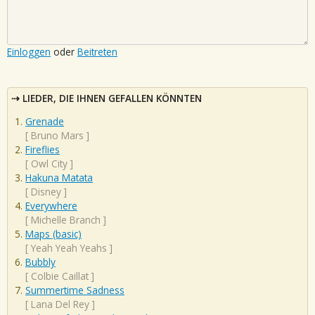
Einloggen
oder
Beitreten
LIEDER, DIE IHNEN GEFALLEN KÖNNTEN
Grenade
[
Bruno Mars
]
Fireflies
[
Owl City
]
Hakuna Matata
[
Disney
]
Everywhere
[
Michelle Branch
]
Maps (basic)
[
Yeah Yeah Yeahs
]
Bubbly
[
Colbie Caillat
]
Summertime Sadness
[
Lana Del Rey
]