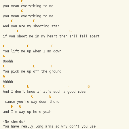
F
you mean everything to me
G
you mean everything to me
C
E
And you are my shooting star
F
G
if you shoot me in my heart then I'll fall apart
C
E
F
You lift me up when I am down
G
Ooohh
C
E
F
You pick me up off the ground
G
Ahhhh
C
E
F
G
And I don't know if it's such a good idea
C
E
'cause you're way down there
F
G
and I'm way up here yeah
(No chords)
You have really long arms so why don't you use