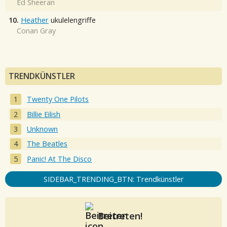
Ed Sheeran
10.
Heather
ukulelengriffe
Conan Gray
TRENDKÜNSTLER
Twenty One Pilots
Billie Eilish
Unknown
The Beatles
Panic! At The Disco
SIDEBAR_TRENDING_BTN: Trendkünstler
Beitreten!