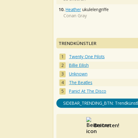
10.
Heather
ukulelengriffe
Conan Gray
TRENDKÜNSTLER
Twenty One Pilots
Billie Eilish
Unknown
The Beatles
Panic! At The Disco
SIDEBAR_TRENDING_BTN: Trendkünstl
Beitreten!