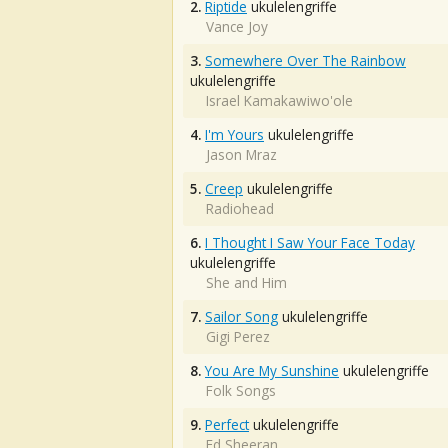
2.
Riptide
ukulelengriffe
Vance Joy
3.
Somewhere Over The Rainbow
ukulelengriffe
Israel Kamakawiwo'ole
4.
I'm Yours
ukulelengriffe
Jason Mraz
5.
Creep
ukulelengriffe
Radiohead
6.
I Thought I Saw Your Face Today
ukulelengriffe
She and Him
7.
Sailor Song
ukulelengriffe
Gigi Perez
8.
You Are My Sunshine
ukulelengriffe
Folk Songs
9.
Perfect
ukulelengriffe
Ed Sheeran