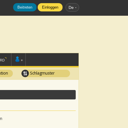
Beitreten
Einloggen
De
ORD
+
tion
Schlagmuster
in