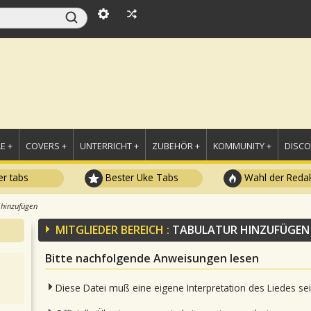
E +
COVERS +
UNTERRICHT +
ZUBEHÖR +
KOMMUNITY +
DISC
r tabs
Bester Uke Tabs
Wahl der Redak
 hinzufügen
MITGLIEDER BEREICH :
TABULATUR HINZUFÜGEN
Bitte nachfolgende Anweisungen lesen
Diese Datei muß eine eigene Interpretation des Liedes se