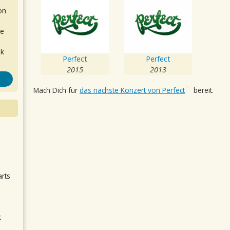
on
de
ok
Perfect
Perfect
2015
2013
Mach Dich für
das nächste Konzert von Perfect
bereit.
.
arts
k
m