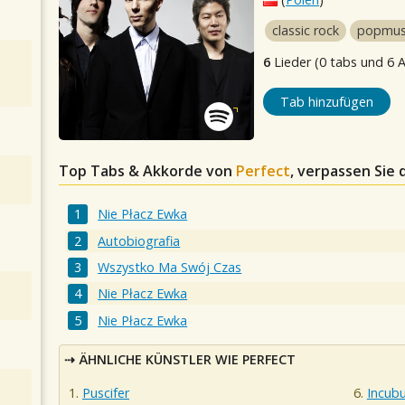
classic rock
popmus
6
Lieder (0 tabs und 6 
Tab hinzufügen
Top Tabs & Akkorde von
Perfect
, verpassen Sie 
Nie Płacz Ewka
Autobiografia
Wszystko Ma Swój Czas
Nie Płacz Ewka
Nie Płacz Ewka
ÄHNLICHE KÜNSTLER WIE PERFECT
Puscifer
Incub