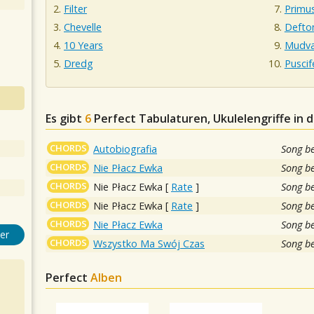
Filter
Primu
Chevelle
Defto
10 Years
Mudv
Dredg
Puscif
Es gibt
6
Perfect
Tabulaturen, Ukulelengriffe in 
CHORDS
Autobiografia
Song b
CHORDS
Nie Płacz Ewka
Song b
CHORDS
Nie Płacz Ewka
[
Rate
]
Song b
CHORDS
Nie Płacz Ewka
[
Rate
]
Song b
CHORDS
Nie Płacz Ewka
Song b
er
CHORDS
Wszystko Ma Swój Czas
Song b
Perfect
Alben