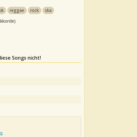
ik
reggae
rock
ska
Akkorde)
diese Songs nicht!
us