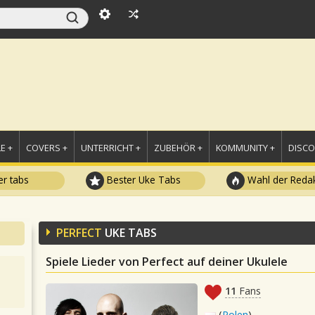
E +
COVERS +
UNTERRICHT +
ZUBEHÖR +
KOMMUNITY +
DISC
r tabs
Bester Uke Tabs
Wahl der Redak
PERFECT
UKE TABS
Spiele Lieder von Perfect auf deiner Ukulele
11
Fans
(
Polen
)