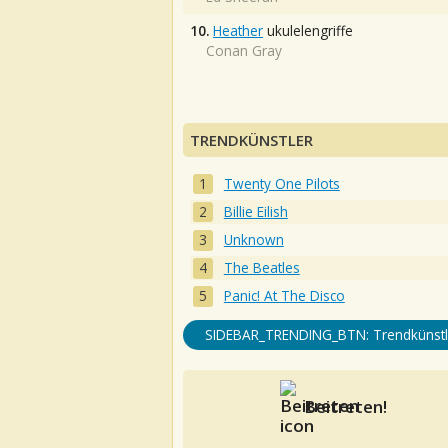
10.
Heather
ukulelengriffe
Conan Gray
TRENDKÜNSTLER
Twenty One Pilots
Billie Eilish
Unknown
The Beatles
Panic! At The Disco
SIDEBAR_TRENDING_BTN: Trendkünstl
Beitreten!