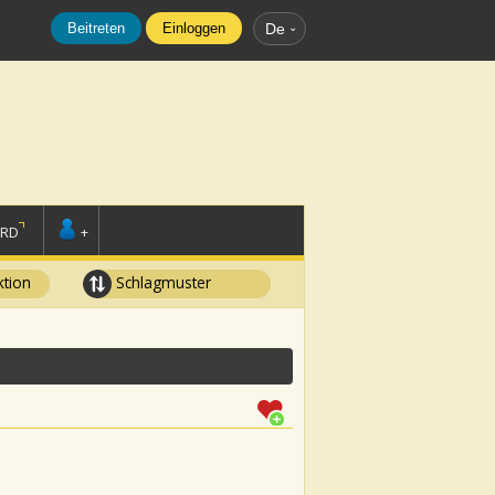
Beitreten
Einloggen
De
ORD
+
tion
Schlagmuster