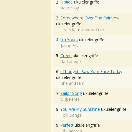
2.
Riptide
ukulelengriffe
Vance Joy
3.
Somewhere Over The Rainbow
ukulelengriffe
Israel Kamakawiwo'ole
4.
I'm Yours
ukulelengriffe
Jason Mraz
5.
Creep
ukulelengriffe
Radiohead
6.
I Thought I Saw Your Face Today
ukulelengriffe
She and Him
7.
Sailor Song
ukulelengriffe
Gigi Perez
8.
You Are My Sunshine
ukulelengriffe
Folk Songs
9.
Perfect
ukulelengriffe
Ed Sheeran