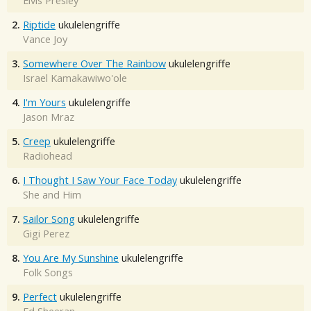
Elvis Presley
2.
Riptide
ukulelengriffe
Vance Joy
3.
Somewhere Over The Rainbow
ukulelengriffe
Israel Kamakawiwo'ole
4.
I'm Yours
ukulelengriffe
Jason Mraz
5.
Creep
ukulelengriffe
Radiohead
6.
I Thought I Saw Your Face Today
ukulelengriffe
She and Him
7.
Sailor Song
ukulelengriffe
Gigi Perez
8.
You Are My Sunshine
ukulelengriffe
Folk Songs
9.
Perfect
ukulelengriffe