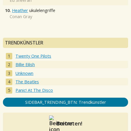
Ed Sheeran
10.
Heather
ukulelengriffe
Conan Gray
TRENDKÜNSTLER
Twenty One Pilots
Billie Eilish
Unknown
The Beatles
Panic! At The Disco
SIDEBAR_TRENDING_BTN: Trendkünstler
Beitreten!