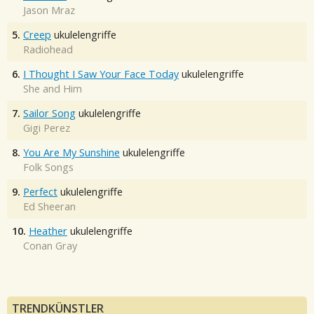
Jason Mraz
5.
Creep
ukulelengriffe
Radiohead
6.
I Thought I Saw Your Face Today
ukulelengriffe
She and Him
7.
Sailor Song
ukulelengriffe
Gigi Perez
8.
You Are My Sunshine
ukulelengriffe
Folk Songs
9.
Perfect
ukulelengriffe
Ed Sheeran
10.
Heather
ukulelengriffe
Conan Gray
TRENDKÜNSTLER