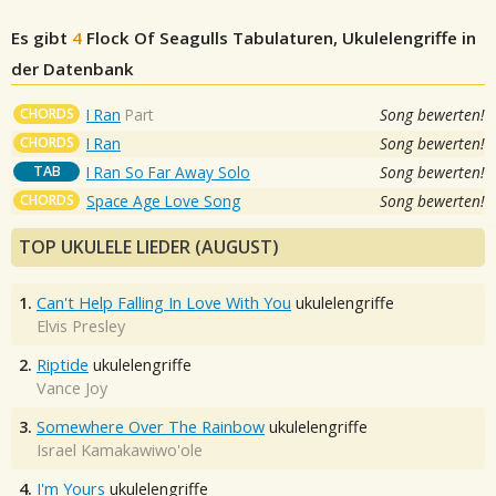
Es gibt
4
Flock Of Seagulls
Tabulaturen, Ukulelengriffe in
der Datenbank
CHORDS
I Ran
Part
Song bewerten!
CHORDS
I Ran
Song bewerten!
TAB
I Ran So Far Away Solo
Song bewerten!
CHORDS
Space Age Love Song
Song bewerten!
TOP UKULELE LIEDER (AUGUST)
1.
Can't Help Falling In Love With You
ukulelengriffe
Elvis Presley
2.
Riptide
ukulelengriffe
Vance Joy
3.
Somewhere Over The Rainbow
ukulelengriffe
Israel Kamakawiwo'ole
4.
I'm Yours
ukulelengriffe