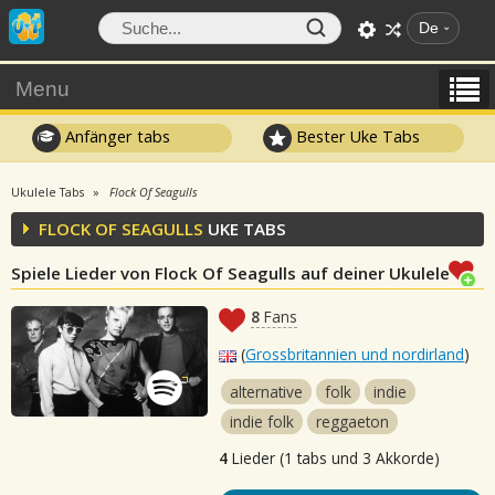
De
Menu
Anfänger tabs
Bester Uke Tabs
Ukulele Tabs
Flock Of Seagulls
FLOCK OF SEAGULLS
UKE TABS
Spiele Lieder von Flock Of Seagulls auf deiner Ukulele
8
Fans
(
Grossbritannien und nordirland
)
alternative
folk
indie
indie folk
reggaeton
4
Lieder (1 tabs und 3 Akkorde)