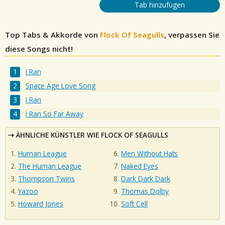
Tab hinzufügen
Top Tabs & Akkorde von
Flock Of Seagulls
, verpassen Sie
diese Songs nicht!
I Ran
Space Age Love Song
I Ran
I Ran So Far Away
ÄHNLICHE KÜNSTLER WIE FLOCK OF SEAGULLS
Human League
Men Without Hats
The Human League
Naked Eyes
Thompson Twins
Dark Dark Dark
Yazoo
Thomas Dolby
Howard Jones
Soft Cell