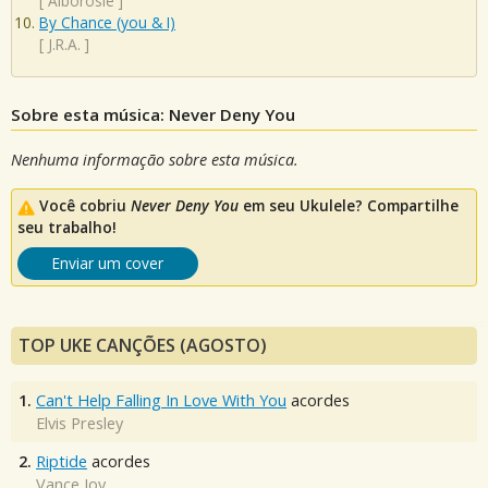
[
Alborosie
]
By Chance (you & I)
[
J.R.A.
]
Sobre esta música: Never Deny You
Nenhuma informação sobre esta música.
Você cobriu
Never Deny You
em seu Ukulele? Compartilhe
seu trabalho!
Enviar um cover
TOP UKE CANÇÕES (AGOSTO)
1.
Can't Help Falling In Love With You
acordes
Elvis Presley
2.
Riptide
acordes
Vance Joy