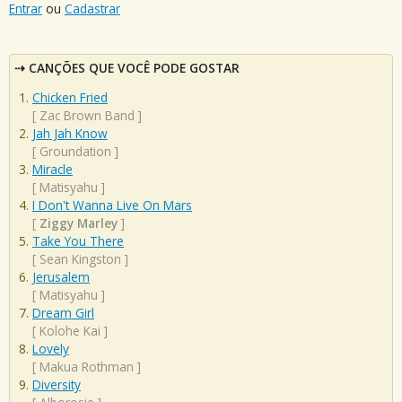
Entrar
ou
Cadastrar
CANÇÕES QUE VOCÊ PODE GOSTAR
Chicken Fried
[
Zac Brown Band
]
Jah Jah Know
[
Groundation
]
Miracle
[
Matisyahu
]
I Don't Wanna Live On Mars
[
Ziggy Marley
]
Take You There
[
Sean Kingston
]
Jerusalem
[
Matisyahu
]
Dream Girl
[
Kolohe Kai
]
Lovely
[
Makua Rothman
]
Diversity