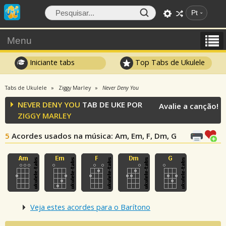
Pt
Menu
Iniciante tabs
Top Tabs de Ukulele
Tabs de Ukulele
Ziggy Marley
Never Deny You
NEVER DENY YOU
TAB DE UKE POR
Avalie a canção!
ZIGGY MARLEY
5
Acordes usados na música
: Am, Em, F, Dm, G
Veja estes acordes para o Barítono