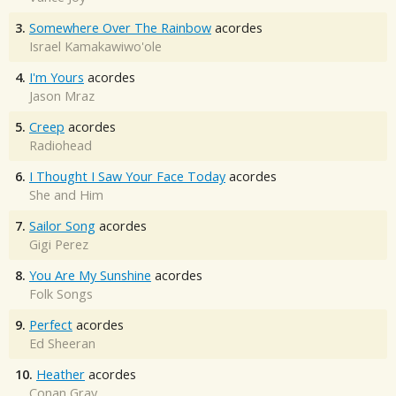
3.
Somewhere Over The Rainbow
acordes
Israel Kamakawiwo'ole
4.
I'm Yours
acordes
Jason Mraz
5.
Creep
acordes
Radiohead
6.
I Thought I Saw Your Face Today
acordes
She and Him
7.
Sailor Song
acordes
Gigi Perez
8.
You Are My Sunshine
acordes
Folk Songs
9.
Perfect
acordes
Ed Sheeran
10.
Heather
acordes
Conan Gray