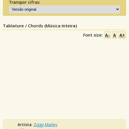
Transpor cifras:
Tablature / Chords (Música Inteira)
Font size:
A-
A
A+
Artista:
Ziggy Marley