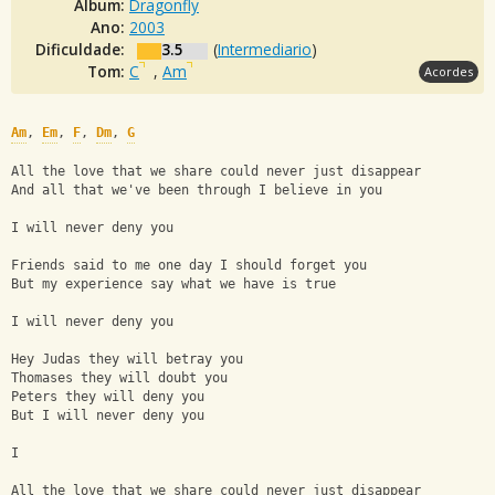
Álbum:
Dragonfly
Ano:
2003
Dificuldade:
3.5
(
Intermediario
)
Tom:
C
,
Am
Acordes
Am
, 
Em
, 
F
, 
Dm
, 
G
All the love that we share could never just disappear
And all that we've been through I believe in you
I will never deny you
Friends said to me one day I should forget you
But my experience say what we have is true
I will never deny you
Hey Judas they will betray you
Thomases they will doubt you
Peters they will deny you
But I will never deny you
I
All the love that we share could never just disappear