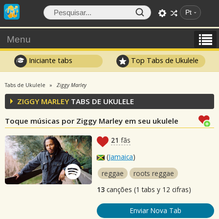
Pt
Menu
Iniciante tabs
Top Tabs de Ukulele
Tabs de Ukulele
Ziggy Marley
ZIGGY MARLEY
TABS DE UKULELE
Toque músicas por Ziggy Marley em seu ukulele
21
fãs
(
Jamaica
)
reggae
roots reggae
13
canções (1 tabs y 12 cifras)
Enviar Nova Tab