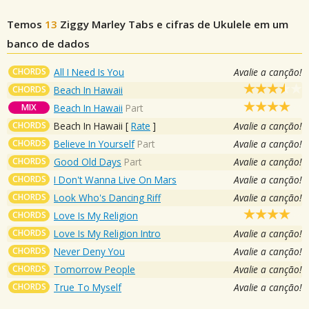
Temos
13
Ziggy Marley
Tabs e cifras de Ukulele em um
banco de dados
CHORDS
All I Need Is You
Avalie a canção!
CHORDS
Beach In Hawaii
MIX
Beach In Hawaii
Part
CHORDS
Beach In Hawaii
[
Rate
]
Avalie a canção!
CHORDS
Believe In Yourself
Part
Avalie a canção!
CHORDS
Good Old Days
Part
Avalie a canção!
CHORDS
I Don't Wanna Live On Mars
Avalie a canção!
CHORDS
Look Who's Dancing Riff
Avalie a canção!
CHORDS
Love Is My Religion
CHORDS
Love Is My Religion Intro
Avalie a canção!
CHORDS
Never Deny You
Avalie a canção!
CHORDS
Tomorrow People
Avalie a canção!
CHORDS
True To Myself
Avalie a canção!