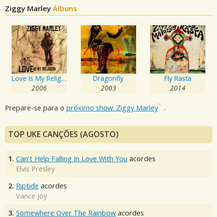
Ziggy Marley
Álbuns
Love Is My Religion
Dragonfly
Fly Rasta
2006
2003
2014
Prepare-se para o
próximo show: Ziggy Marley
.
TOP UKE CANÇÕES (AGOSTO)
1.
Can't Help Falling In Love With You
acordes
Elvis Presley
2.
Riptide
acordes
Vance Joy
3.
Somewhere Over The Rainbow
acordes