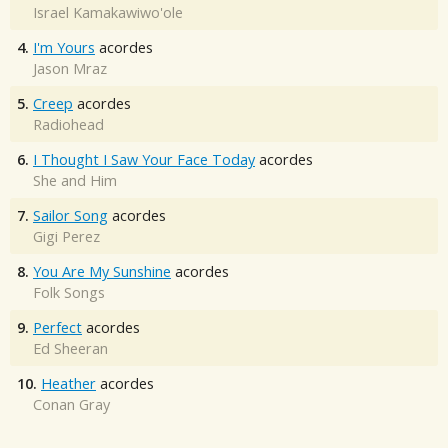
Israel Kamakawiwo'ole
4.
I'm Yours
acordes
Jason Mraz
5.
Creep
acordes
Radiohead
6.
I Thought I Saw Your Face Today
acordes
She and Him
7.
Sailor Song
acordes
Gigi Perez
8.
You Are My Sunshine
acordes
Folk Songs
9.
Perfect
acordes
Ed Sheeran
10.
Heather
acordes
Conan Gray