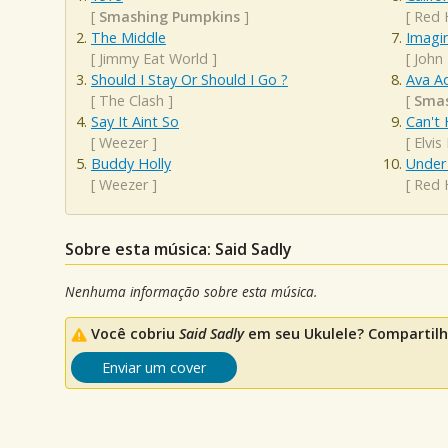
[
Smashing Pumpkins
]
[
Red 
The Middle
Imagi
[
Jimmy Eat World
]
[
John
Should I Stay Or Should I Go ?
Ava A
[
The Clash
]
[
Smas
Say It Aint So
Can't 
[
Weezer
]
[
Elvis
Buddy Holly
Under
[
Weezer
]
[
Red 
Sobre esta música: Said Sadly
Nenhuma informação sobre esta música.
Você cobriu
Said Sadly
em seu Ukulele? Compartilh
Enviar um cover