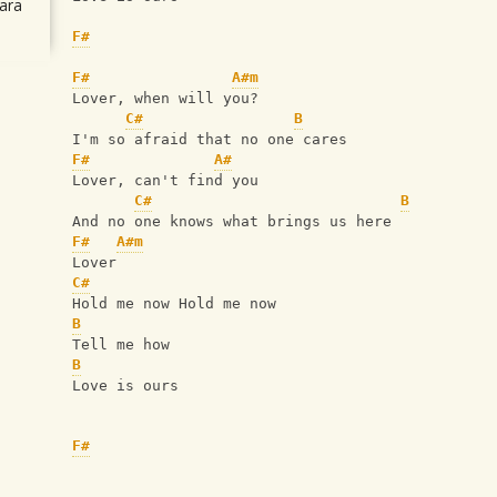
ara
F#
F#
A#m
Lover, when will you?
C#
B
I'm so afraid that no one cares
F#
A#
Lover, can't find you
C#
B
And no one knows what brings us here
F#
A#m
Lover            
C#
Hold me now Hold me now
B
Tell me how
B
Love is ours
F#