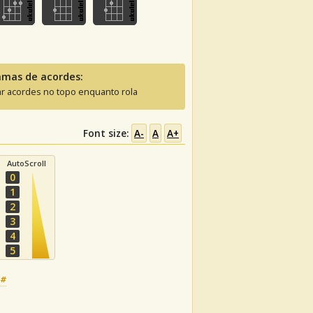
amas de acordes:
ar acordes no topo enquanto rola
Font size:
A-
A
A+
AutoScroll
0
1
2
3
4
5
C#