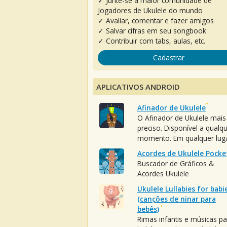
✓ Junte-se à maior comunidade de
Jogadores de Ukulele do mundo
✓ Avaliar, comentar e fazer amigos
✓ Salvar cifras em seu songbook
✓ Contribuir com tabs, aulas, etc.
Cadastrar
APLICATIVOS ANDROID
Afinador de Ukulele
O Afinador de Ukulele mais
preciso. Disponível a qualq
momento. Em qualquer luga
Acordes de Ukulele Pocke
Buscador de Gráficos &
Acordes Ukulele
Ukulele Lullabies for babi
(canções de ninar para
bebês)
Rimas infantis e músicas pa