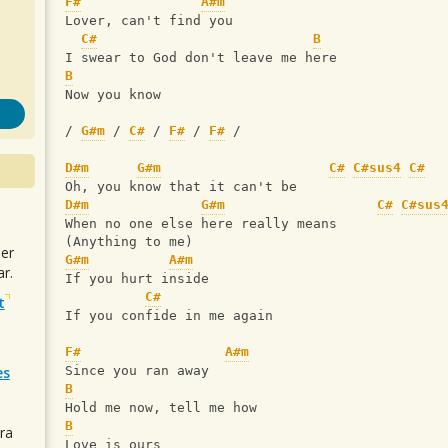
F#
A#m
Lover, can't find you
C#
B
I swear to God don't leave me here
B
Now you know
/ 
G#m
 / 
C#
 / 
F#
 / 
F#
 / 
D#m
G#m
C#
C#sus4
C#
Oh, you know that it can't be
D#m
G#m
C#
C#sus
When no one else here really means
(Anything to me)
uer
G#m
A#m
r.
If you hurt inside
C#
t
If you confide in me again
F#
A#m
es
Since you ran away
B
Hold me now, tell me how
B
ra
Love is ours