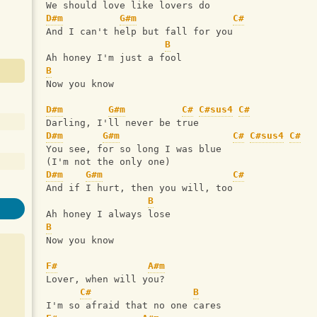
We should love like lovers do
D#m
G#m
C#
And I can't help but fall for you
B
Ah honey I'm just a fool
B
Now you know 
D#m
G#m
C#
C#sus4
C#
Darling, I'll never be true
D#m
G#m
C#
C#sus4
C#
You see, for so long I was blue
(I'm not the only one)
D#m
G#m
C#
And if I hurt, then you will, too
B
Ah honey I always lose
B
Now you know
F#
A#m
Lover, when will you?
C#
B
I'm so afraid that no one cares