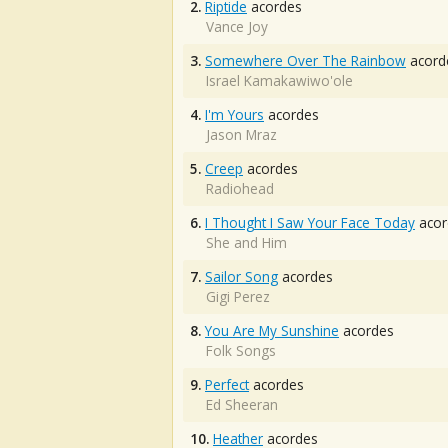
2.
Riptide
acordes
Vance Joy
3.
Somewhere Over The Rainbow
acord
Israel Kamakawiwo'ole
4.
I'm Yours
acordes
Jason Mraz
5.
Creep
acordes
Radiohead
6.
I Thought I Saw Your Face Today
acor
She and Him
7.
Sailor Song
acordes
Gigi Perez
8.
You Are My Sunshine
acordes
Folk Songs
9.
Perfect
acordes
Ed Sheeran
10.
Heather
acordes