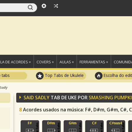
LA DE ACORDES +
COVERS +
AULAS +
FERRAMENTAS +
COMUNIDA
e tabs
Top Tabs de Ukulele
Escolha do edi
Sadly
SAID SADLY
TAB DE UKE POR
SMASHING PUMPK
8
Acordes usados na música
: F#, D#m, G#m, C#, 