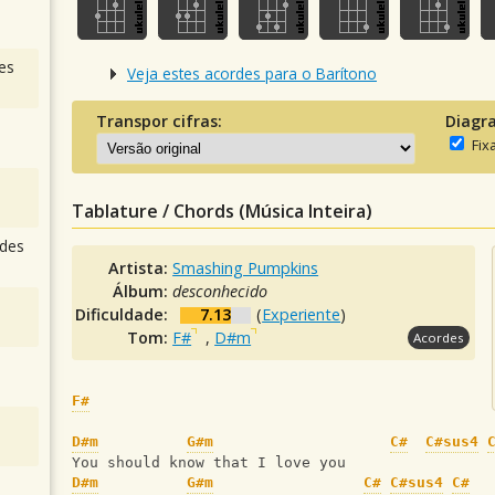
es
Veja estes acordes para o Barítono
Transpor cifras:
Diagr
Fix
Tablature / Chords (Música Inteira)
des
Artista:
Smashing Pumpkins
Álbum:
desconhecido
Dificuldade:
7.13
(
Experiente
)
Tom:
F#
,
D#m
Acordes
F#
D#m
G#m
C#
C#sus4
You should know that I love you
D#m
G#m
C#
C#sus4
C#