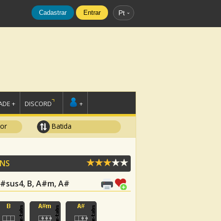
Cadastrar
Entrar
Pt
DE +
DISCORD
+
tor
Batida
INS
C#sus4, B, A#m, A#