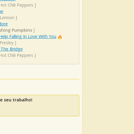
Hot Chili Peppers
]
ne
 Lennon
]
dore
hing Pumpkins
]
Help Falling In Love With You
 Presley
]
 The Bridge
Hot Chili Peppers
]
e seu trabalho!