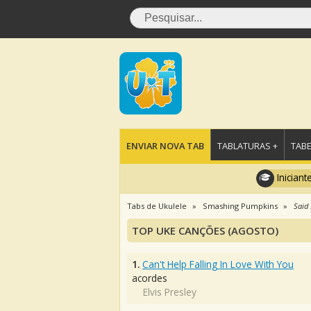
ENVIAR NOVA TAB
TABLATURAS +
TABE
Iniciant
Tabs de Ukulele
Smashing Pumpkins
Said 
TOP UKE CANÇÕES (AGOSTO)
1.
Can't Help Falling In Love With You
acordes
Elvis Presley