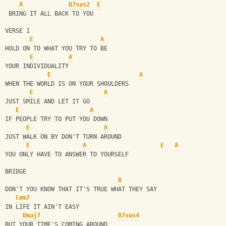
A
B7sus2
E
 BRING IT ALL BACK TO YOU
VERSE 1
E
A
HOLD ON TO WHAT YOU TRY TO BE
E
A
YOUR INDIVIDUALITY
E
A
WHEN THE WORLD IS ON YOUR SHOULDERS
E
A
JUST SMILE AND LET IT GO
E
A
IF PEOPLE TRY TO PUT YOU DOWN
E
A
JUST WALK ON BY DON'T TURN AROUND
E
A
E
A
YOU ONLY HAVE TO ANSWER TO YOURSELF
BRIDGE
B
DON'T YOU KNOW THAT IT'S TRUE WHAT THEY SAY
C#m7
IN LIFE IT AIN'T EASY
Dmaj7
B7sus4
BUT YOUR TIME'S COMING AROUND