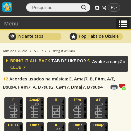
Pt
Menu
Iniciante tabs
Top Tabs de Ukulele
Tabs de Ukulele
S Club 7
Bring It All Back
BRING IT ALL BACK
TAB DE UKE POR
S
Avalie a canção!
CLUB 7
12
Acordes usados na música
: E, Amaj7, B, F#m, A/E,
Bsus4, F#m7, A, B7sus2, C#m7, Dmaj7, B7sus4