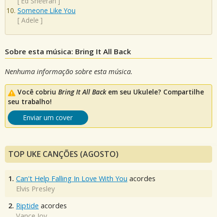
[
Ed Sheeran
]
Someone Like You
[
Adele
]
Sobre esta música: Bring It All Back
Nenhuma informação sobre esta música.
Você cobriu
Bring It All Back
em seu Ukulele? Compartilhe
seu trabalho!
Enviar um cover
TOP UKE CANÇÕES (AGOSTO)
1.
Can't Help Falling In Love With You
acordes
Elvis Presley
2.
Riptide
acordes
Vance Joy