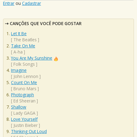
Entrar
ou
Cadastrar
CANÇÕES QUE VOCÊ PODE GOSTAR
Let It Be
[
The Beatles
]
Take On Me
[
A-ha
]
You Are My Sunshine
[
Folk Songs
]
Imagine
[
John Lennon
]
Count On Me
[
Bruno Mars
]
Photograph
[
Ed Sheeran
]
Shallow
[
Lady GAGA
]
Love Yourself
[
Justin Bieber
]
Thinking Out Loud