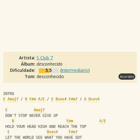
Artista:
S Club 7
Álbum:
desconhecido
Dificuldade:
5.5
(
Intermediario
)
Tom:
desconhecido
Acordes
INTRO
E
Amaj7
 / 
B
F#m
A/E
 / 
E
Bsus4
F#m7
 / 
A
Bsus4
E
Amaj7
 DON'T STOP NEVER GIVE UP
B
F#m
A/E
 HOLD YOUR HEAD HIGH AND REACH THE TOP
E
Bsus4
F#m7
 LET THE WORLD SEE WHAT YOU HAVE GOT