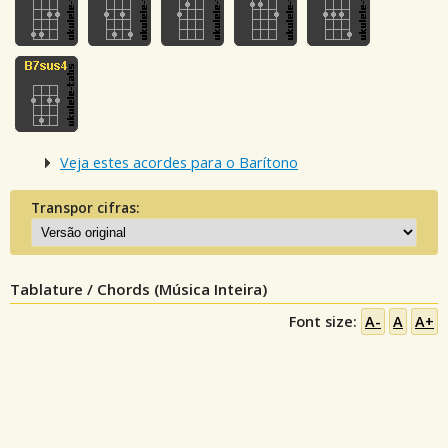
Veja estes acordes para o Barítono
Transpor cifras:
Tablature / Chords (Música Inteira)
Font size:
A-
A
A+