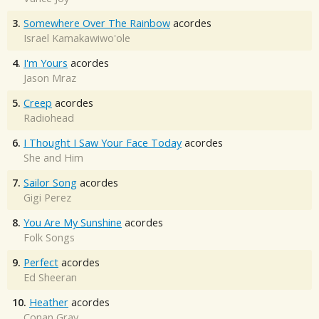
3.
Somewhere Over The Rainbow
acordes
Israel Kamakawiwo'ole
4.
I'm Yours
acordes
Jason Mraz
5.
Creep
acordes
Radiohead
6.
I Thought I Saw Your Face Today
acordes
She and Him
7.
Sailor Song
acordes
Gigi Perez
8.
You Are My Sunshine
acordes
Folk Songs
9.
Perfect
acordes
Ed Sheeran
10.
Heather
acordes
Conan Gray