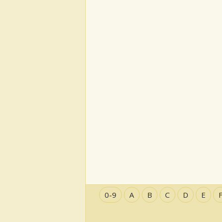
0-9
A
B
C
D
E