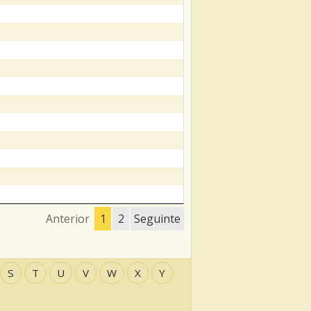
Anterior
1
2
Seguinte
S
T
U
V
W
X
Y