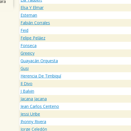
ara
Elsa Y Elmar
Esteman
Fabián Corrales
Feid
Felipe Peláez
Fonseca
Greeicy
Guayacán Orquesta
Gusi
Herencia De Timbiquí
Il Divo
J Balvin
Jacana Jacana
Jean Carlos Centeno
Jessi Uribe
Jhonny Rivera
Jorge Celedón