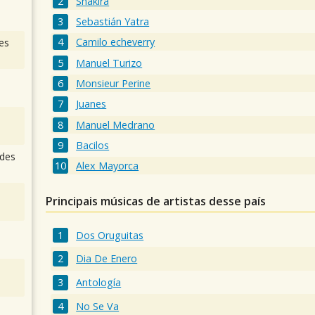
Shakira
Sebastián Yatra
Camilo echeverry
es
Manuel Turizo
Monsieur Perine
Juanes
Manuel Medrano
Bacilos
des
Alex Mayorca
Principais músicas de artistas desse país
Dos Oruguitas
Dia De Enero
Antología
No Se Va