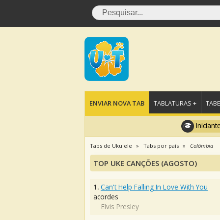
ENVIAR NOVA TAB
TABLATURAS +
TABE
Iniciant
Tabs de Ukulele
Tabs por país
Colômbia
TOP UKE CANÇÕES (AGOSTO)
1.
Can't Help Falling In Love With You
acordes
Elvis Presley