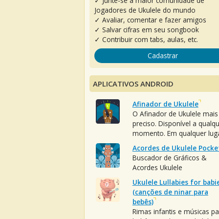
✓ Junte-se à maior comunidade de
Jogadores de Ukulele do mundo
✓ Avaliar, comentar e fazer amigos
✓ Salvar cifras em seu songbook
✓ Contribuir com tabs, aulas, etc.
Cadastrar
APLICATIVOS ANDROID
Afinador de Ukulele
O Afinador de Ukulele mais
preciso. Disponível a qualq
momento. Em qualquer luga
Acordes de Ukulele Pocke
Buscador de Gráficos &
Acordes Ukulele
Ukulele Lullabies for babi
(canções de ninar para
bebês)
Rimas infantis e músicas pa