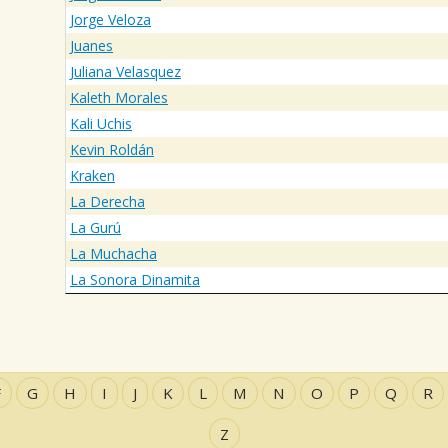
Jorge Veloza
Juanes
Juliana Velasquez
Kaleth Morales
Kali Uchis
Kevin Roldán
Kraken
La Derecha
La Gurú
La Muchacha
La Sonora Dinamita
F
G
H
I
J
K
L
M
N
O
P
Q
R
Z