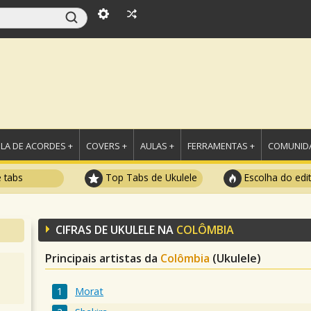
LA DE ACORDES +
COVERS +
AULAS +
FERRAMENTAS +
COMUNIDA
e tabs
Top Tabs de Ukulele
Escolha do edi
CIFRAS DE UKULELE NA
COLÔMBIA
Principais artistas da
Colômbia
(Ukulele)
Morat