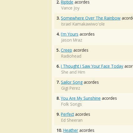
2.
Riptide
acordes
Vance Joy
3.
Somewhere Over The Rainbow
acord
Israel Kamakawiwo'ole
4.
I'm Yours
acordes
Jason Mraz
5.
Creep
acordes
Radiohead
6.
I Thought I Saw Your Face Today
acor
She and Him
7.
Sailor Song
acordes
Gigi Perez
8.
You Are My Sunshine
acordes
Folk Songs
9.
Perfect
acordes
Ed Sheeran
10.
Heather
acordes