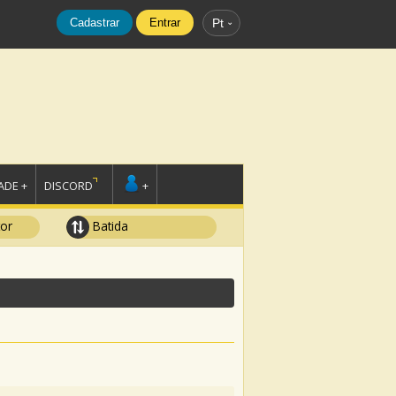
Cadastrar
Entrar
Pt
DE +
DISCORD
+
tor
Batida