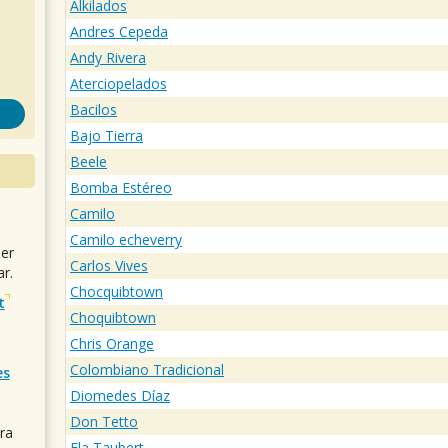
Alkilados
Andres Cepeda
Andy Rivera
Aterciopelados
Bacilos
Bajo Tierra
Beele
Bomba Estéreo
Camilo
Camilo echeverry
uer
Carlos Vives
r.
Chocquibtown
t
Choquibtown
Chris Orange
Colombiano Tradicional
es
Diomedes Díaz
Don Tetto
ra
Ela Taubert