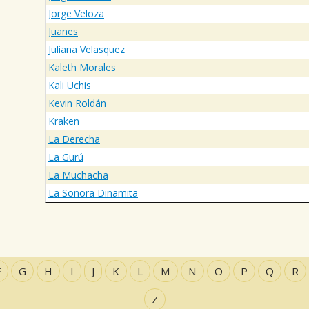
Jorge Veloza
Juanes
Juliana Velasquez
Kaleth Morales
Kali Uchis
Kevin Roldán
Kraken
La Derecha
La Gurú
La Muchacha
La Sonora Dinamita
F
G
H
I
J
K
L
M
N
O
P
Q
R
Z