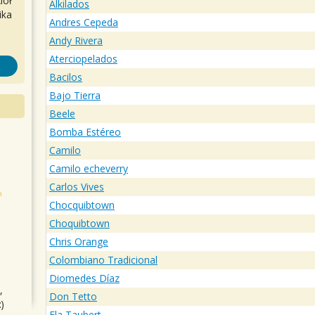
iół
Alkilados
ika
Andres Cepeda
Andy Rivera
Aterciopelados
Bacilos
Bajo Tierra
Beele
Bomba Estéreo
Camilo
Camilo echeverry
Carlos Vives
Chocquibtown
Choquibtown
Chris Orange
Colombiano Tradicional
Diomedes Díaz
,
Don Tetto
)
Ela Taubert