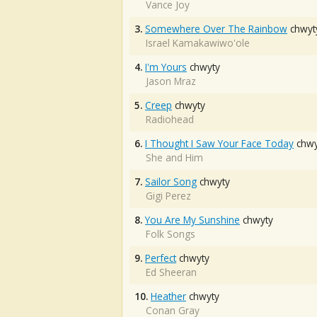
Vance Joy
3.
Somewhere Over The Rainbow
chwyt
Israel Kamakawiwo'ole
4.
I'm Yours
chwyty
Jason Mraz
5.
Creep
chwyty
Radiohead
6.
I Thought I Saw Your Face Today
chwy
She and Him
7.
Sailor Song
chwyty
Gigi Perez
8.
You Are My Sunshine
chwyty
Folk Songs
9.
Perfect
chwyty
Ed Sheeran
10.
Heather
chwyty
Conan Gray