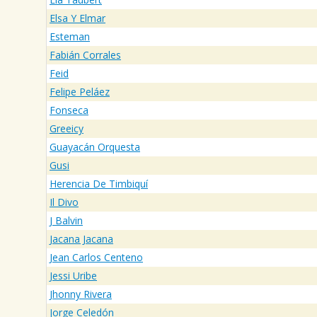
Elsa Y Elmar
Esteman
Fabián Corrales
Feid
Felipe Peláez
Fonseca
Greeicy
Guayacán Orquesta
Gusi
Herencia De Timbiquí
Il Divo
J Balvin
Jacana Jacana
Jean Carlos Centeno
Jessi Uribe
Jhonny Rivera
Jorge Celedón