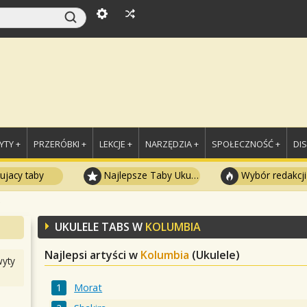
TY +
PRZERÓBKI +
LEKCJE +
NARZĘDZIA +
SPOŁECZNOŚĆ +
DI
ujacy taby
Najlepsze Taby Ukulele
Wybór redakcji
UKULELE TABS W
KOLUMBIA
Najlepsi artyści w
Kolumbia
(Ukulele)
yty
Morat