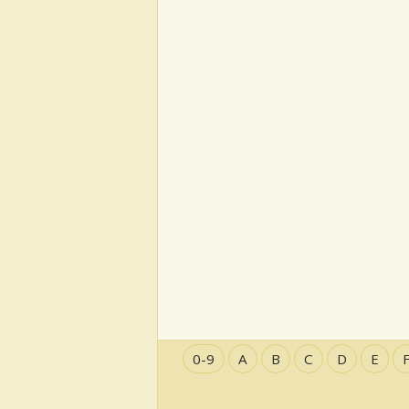
0-9
A
B
C
D
E