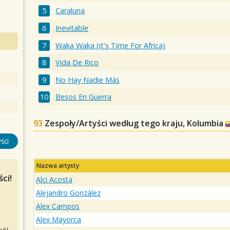
Caraluna
Inevitable
Waka Waka (it's Time For Africa)
Vida De Rico
No Hay Nadie Más
Besos En Guerra
93
Zespoły/Artyści według tego kraju, Kolumbia
ści
Nazwa artysty
ci!
Alci Acosta
Alejandro González
Alex Campos
Alex Mayorca