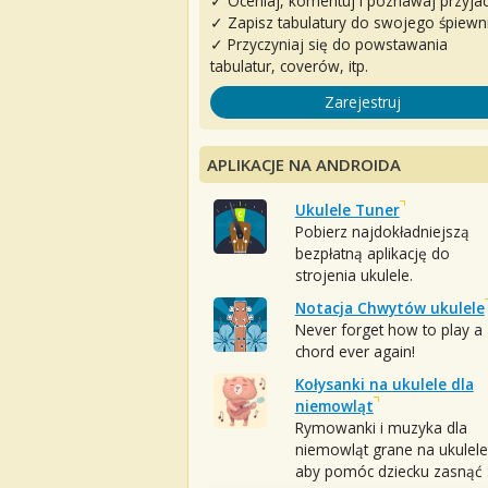
✓ Oceniaj, komentuj i poznawaj przyjac
✓ Zapisz tabulatury do swojego śpiewn
✓ Przyczyniaj się do powstawania
tabulatur, coverów, itp.
Zarejestruj
APLIKACJE NA ANDROIDA
Ukulele Tuner
Pobierz najdokładniejszą
bezpłatną aplikację do
strojenia ukulele.
Notacja Chwytów ukulele
Never forget how to play a
chord ever again!
Kołysanki na ukulele dla
niemowląt
Rymowanki i muzyka dla
niemowląt grane na ukulele
aby pomóc dziecku zasnąć :