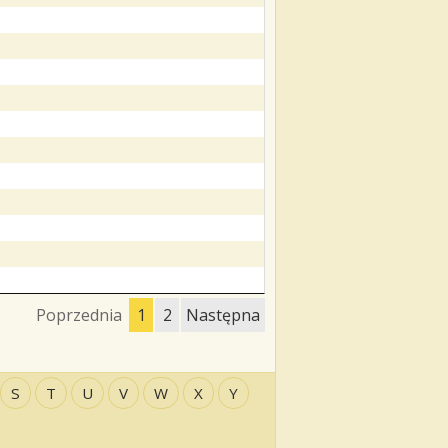
Poprzednia
1
2
Następna
S
T
U
V
W
X
Y