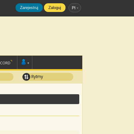
Zarejestruj
Zaloguj
Pl
SCORD
+
Rytmy