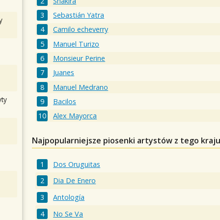
Shakira
Sebastián Yatra
y
Camilo echeverry
Manuel Turizo
Monsieur Perine
Juanes
Manuel Medrano
ty
Bacilos
Alex Mayorca
Najpopularniejsze piosenki artystów z tego kraj
Dos Oruguitas
Dia De Enero
Antología
No Se Va