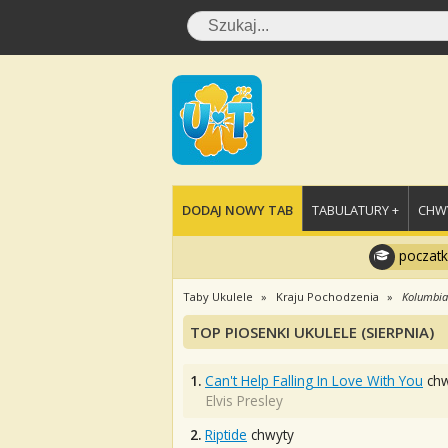
DODAJ NOWY TAB
TABULATURY +
CHWY
poczatk
Taby Ukulele
Kraju Pochodzenia
Kolumbia
TOP PIOSENKI UKULELE (SIERPNIA)
1.
Can't Help Falling In Love With You
chw
Elvis Presley
2.
Riptide
chwyty