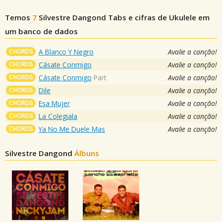
Temos
7
Silvestre Dangond
Tabs e cifras de Ukulele em
um banco de dados
CHORDS
A Blanco Y Negro
Avalie a canção!
CHORDS
Cásate Conmigo
Avalie a canção!
CHORDS
Cásate Conmigo
Part
Avalie a canção!
CHORDS
Dile
Avalie a canção!
CHORDS
Esa Mujer
Avalie a canção!
CHORDS
La Colegiala
Avalie a canção!
CHORDS
Ya No Me Duele Mas
Avalie a canção!
Silvestre Dangond
Álbuns