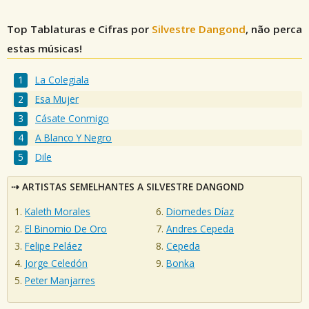
Top Tablaturas e Cifras por
Silvestre Dangond
, não perca
estas músicas!
La Colegiala
Esa Mujer
Cásate Conmigo
A Blanco Y Negro
Dile
ARTISTAS SEMELHANTES A SILVESTRE DANGOND
Kaleth Morales
Diomedes Díaz
El Binomio De Oro
Andres Cepeda
Felipe Peláez
Cepeda
Jorge Celedón
Bonka
Peter Manjarres