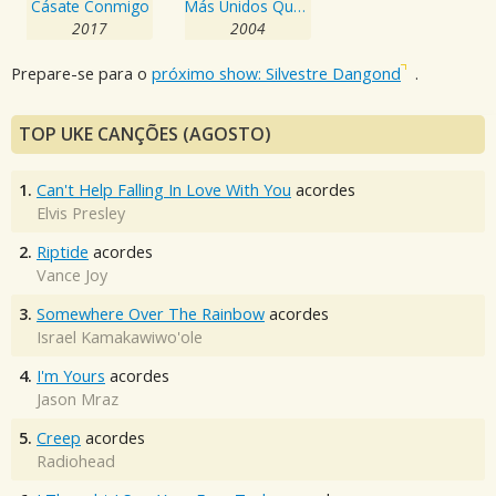
Cásate Conmigo
Más Unidos Que Nunca
2017
2004
Prepare-se para o
próximo show: Silvestre Dangond
.
TOP UKE CANÇÕES (AGOSTO)
1.
Can't Help Falling In Love With You
acordes
Elvis Presley
2.
Riptide
acordes
Vance Joy
3.
Somewhere Over The Rainbow
acordes
Israel Kamakawiwo'ole
4.
I'm Yours
acordes
Jason Mraz
5.
Creep
acordes
Radiohead