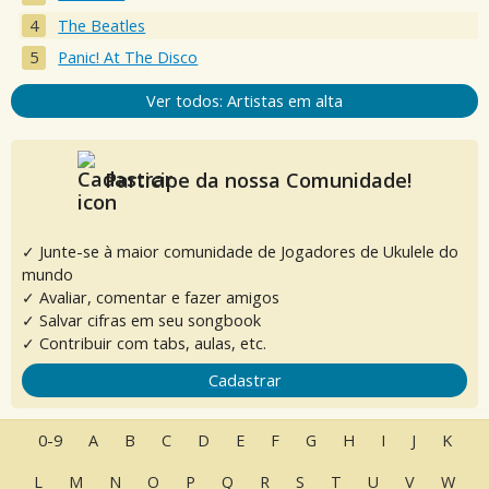
The Beatles
Panic! At The Disco
Ver todos: Artistas em alta
Participe da nossa Comunidade!
✓ Junte-se à maior comunidade de Jogadores de Ukulele do
mundo
✓ Avaliar, comentar e fazer amigos
✓ Salvar cifras em seu songbook
✓ Contribuir com tabs, aulas, etc.
Cadastrar
0-9
A
B
C
D
E
F
G
H
I
J
K
L
M
N
O
P
Q
R
S
T
U
V
W