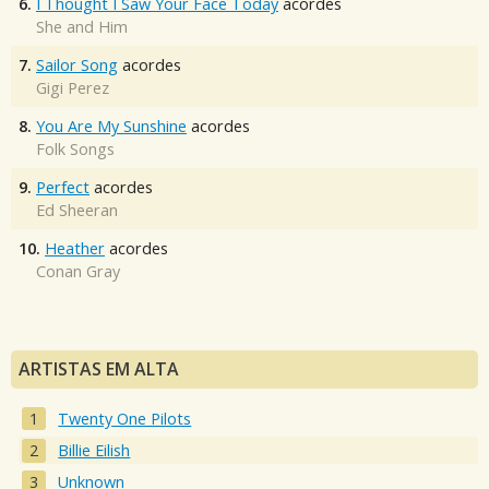
6.
I Thought I Saw Your Face Today
acordes
She and Him
7.
Sailor Song
acordes
Gigi Perez
8.
You Are My Sunshine
acordes
Folk Songs
9.
Perfect
acordes
Ed Sheeran
10.
Heather
acordes
Conan Gray
ARTISTAS EM ALTA
Twenty One Pilots
Billie Eilish
Unknown