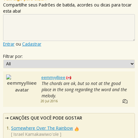
Compartilhe seus Padrões de batida, acordes ou dicas para tocar
esta aba!
Entrar
ou
Cadastrar
Filtrar por:
eemmyylliiee
The chords are ok, but so not at the good
place in the song regarding the word and the
melody.
20 Jul 2016
CANÇÕES QUE VOCÊ PODE GOSTAR
Somewhere Over The Rainbow
[
Israel Kamakawiwo'ole
]