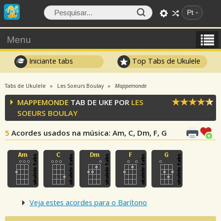
Pt
Menu
Iniciante tabs
Top Tabs de Ukulele
Tabs de Ukulele
Les Soeurs Boulay
Mappemonde
MAPPEMONDE
TAB DE UKE POR
LES
SOEURS BOULAY
5
Acordes usados na música
: Am, C, Dm, F, G
Veja estes acordes para o Barítono