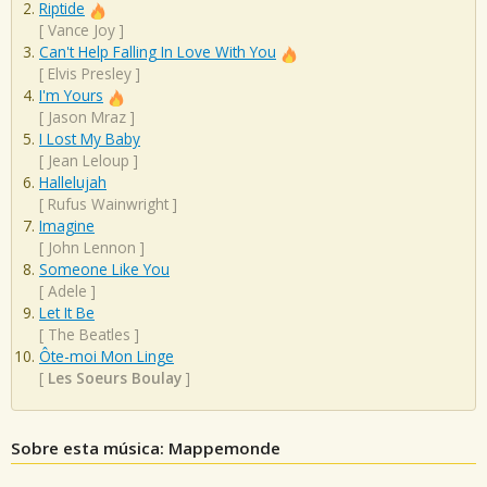
Riptide
[
Vance Joy
]
Can't Help Falling In Love With You
[
Elvis Presley
]
I'm Yours
[
Jason Mraz
]
I Lost My Baby
[
Jean Leloup
]
Hallelujah
[
Rufus Wainwright
]
Imagine
[
John Lennon
]
Someone Like You
[
Adele
]
Let It Be
[
The Beatles
]
Ôte-moi Mon Linge
[
Les Soeurs Boulay
]
Sobre esta música: Mappemonde