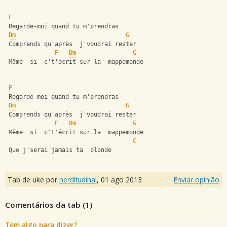
F
 Regarde-moi quand tu m'prendras
Dm
G
 Comprends qu'après  j'voudrai rester
F
Dm
G
 Même  si  c't'écrit sur la  mappemonde
F
 Regarde-moi quand tu m'prendras
Dm
G
 Comprends qu'après  j'voudrai rester
F
Dm
G
 Même  si  c't'écrit sur la  mappemonde
C
 Que j'serai jamais ta  blonde
Tab de uke por
nerditudinal
,
01 ago 2013
Enviar opinião
Comentários da tab (
1
)
Tem algo para dizer?