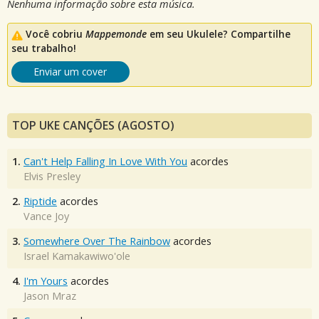
Nenhuma informação sobre esta música.
Você cobriu
Mappemonde
em seu Ukulele? Compartilhe
seu trabalho!
Enviar um cover
TOP UKE CANÇÕES (AGOSTO)
1.
Can't Help Falling In Love With You
acordes
Elvis Presley
2.
Riptide
acordes
Vance Joy
3.
Somewhere Over The Rainbow
acordes
Israel Kamakawiwo'ole
4.
I'm Yours
acordes
Jason Mraz