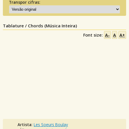
Transpor cifras:
Tablature / Chords (Música Inteira)
Font size:
A-
A
A+
Artista:
Les Soeurs Boulay