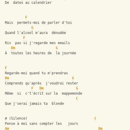
 De  dates au calendrier 
F
 Mais  permets-moi de parler d'toi
G
 Quand l'alcool m'aura  dénudée
F
 Ris  pas si j'regarde mes emails
Dm
G
 À  toutes les heures de  la journée
F
 Regarde-moi quand tu m'prendras
Dm
G
 Comprends qu'après  j'voudrai rester
F
Dm
G
 Même  si  c't'écrit sur la  mappemonde
C
 Que j'serai jamais ta  blonde
 # (Silence)                                 
C
 Pense à moi sans compter les   jours
Am
Dm