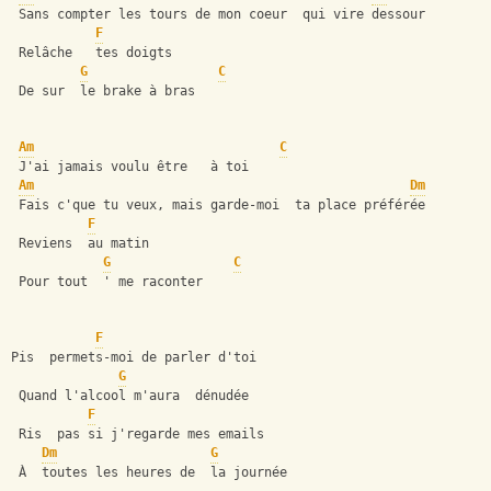
 Sans compter les tours de mon coeur  qui vire dessour
F
 Relâche   tes doigts
G
C
 De sur  le brake à bras  
Am
C
 J'ai jamais voulu être   à toi
Am
Dm
 Fais c'que tu veux, mais garde-moi  ta place préférée
F
 Reviens  au matin
G
C
 Pour tout  ' me raconter 
F
Pis  permets-moi de parler d'toi
G
 Quand l'alcool m'aura  dénudée
F
 Ris  pas si j'regarde mes emails
Dm
G
 À  toutes les heures de  la journée