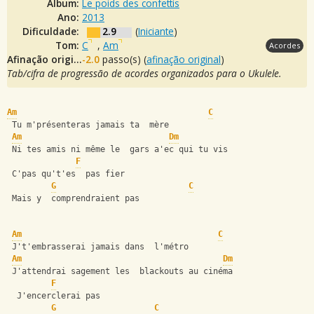
Álbum:
Le poids des confettis
Ano:
2013
Dificuldade:
2.9
(
Iniciante
)
Tom:
C
,
Am
Acordes
Afinação original:
-2.0
passo(s) (
afinação original
)
Tab/cifra de progressão de acordes organizados para o Ukulele.
Am
C
 Tu m'présenteras jamais ta  mère
Am
Dm
 Ni tes amis ni même le  gars a'ec qui tu vis
F
 C'pas qu't'es  pas fier
G
C
 Mais y  comprendraient pas 
Am
C
 J't'embrasserai jamais dans  l'métro
Am
Dm
 J'attendrai sagement les  blackouts au cinéma
F
  J'encerclerai pas
G
C