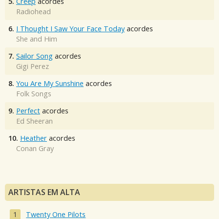
5.
Creep
acordes
Radiohead
6.
I Thought I Saw Your Face Today
acordes
She and Him
7.
Sailor Song
acordes
Gigi Perez
8.
You Are My Sunshine
acordes
Folk Songs
9.
Perfect
acordes
Ed Sheeran
10.
Heather
acordes
Conan Gray
ARTISTAS EM ALTA
Twenty One Pilots