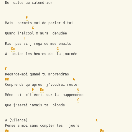
 De  dates au calendrier 
F
 Mais  permets-moi de parler d'toi
G
 Quand l'alcool m'aura  dénudée
F
 Ris  pas si j'regarde mes emails
Dm
G
 À  toutes les heures de  la journée
F
 Regarde-moi quand tu m'prendras
Dm
G
 Comprends qu'après  j'voudrai rester
F
Dm
G
 Même  si  c't'écrit sur la  mappemonde
C
 Que j'serai jamais ta  blonde
 # (Silence)                                 
C
 Pense à moi sans compter les   jours
Am
Dm