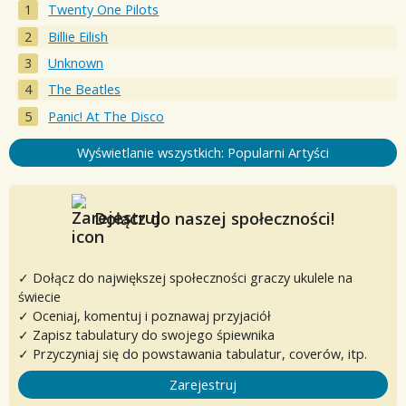
Twenty One Pilots
Billie Eilish
Unknown
The Beatles
Panic! At The Disco
Wyświetlanie wszystkich: Popularni Artyści
Dołącz do naszej społeczności!
✓ Dołącz do największej społeczności graczy ukulele na
świecie
✓ Oceniaj, komentuj i poznawaj przyjaciół
✓ Zapisz tabulatury do swojego śpiewnika
✓ Przyczyniaj się do powstawania tabulatur, coverów, itp.
Zarejestruj