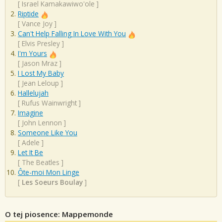
[
Israel Kamakawiwo'ole
]
Riptide
[
Vance Joy
]
Can't Help Falling In Love With You
[
Elvis Presley
]
I'm Yours
[
Jason Mraz
]
I Lost My Baby
[
Jean Leloup
]
Hallelujah
[
Rufus Wainwright
]
Imagine
[
John Lennon
]
Someone Like You
[
Adele
]
Let It Be
[
The Beatles
]
Ôte-moi Mon Linge
[
Les Soeurs Boulay
]
O tej piosence: Mappemonde