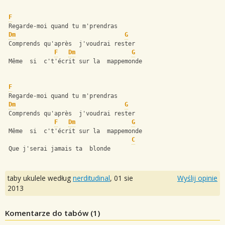
F
 Regarde-moi quand tu m'prendras
Dm
G
 Comprends qu'après  j'voudrai rester
F
Dm
G
 Même  si  c't'écrit sur la  mappemonde
F
 Regarde-moi quand tu m'prendras
Dm
G
 Comprends qu'après  j'voudrai rester
F
Dm
G
 Même  si  c't'écrit sur la  mappemonde
C
 Que j'serai jamais ta  blonde
taby ukulele według
nerditudinal
,
01 sie
Wyślij opinie
2013
Komentarze do tabów (
1
)