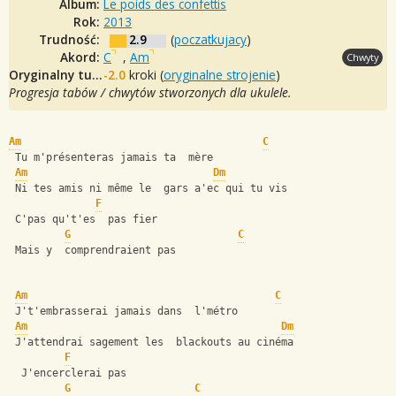
Album:
Le poids des confettis
Rok:
2013
Trudność:
2.9
(
poczatkujacy
)
Akord:
C
,
Am
Chwyty
Oryginalny tuning:
-2.0
kroki (
oryginalne strojenie
)
Progresja tabów / chwytów stworzonych dla ukulele.
Am
C
 Tu m'présenteras jamais ta  mère
Am
Dm
 Ni tes amis ni même le  gars a'ec qui tu vis
F
 C'pas qu't'es  pas fier
G
C
 Mais y  comprendraient pas 
Am
C
 J't'embrasserai jamais dans  l'métro
Am
Dm
 J'attendrai sagement les  blackouts au cinéma
F
  J'encerclerai pas
G
C