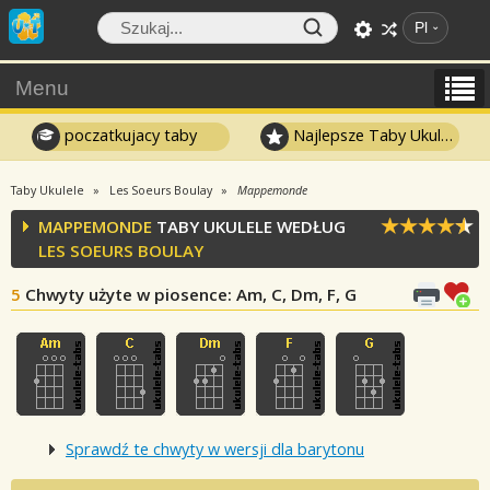
Pl
Menu
poczatkujacy taby
Najlepsze Taby Ukulele
Taby Ukulele
Les Soeurs Boulay
Mappemonde
MAPPEMONDE
TABY UKULELE WEDŁUG
LES SOEURS BOULAY
5
Chwyty użyte w piosence
: Am, C, Dm, F, G
Sprawdź te chwyty w wersji dla barytonu