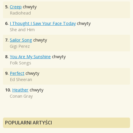
5.
Creep
chwyty
Radiohead
6.
I Thought I Saw Your Face Today
chwyty
She and Him
7.
Sailor Song
chwyty
Gigi Perez
8.
You Are My Sunshine
chwyty
Folk Songs
9.
Perfect
chwyty
Ed Sheeran
10.
Heather
chwyty
Conan Gray
POPULARNI ARTYŚCI