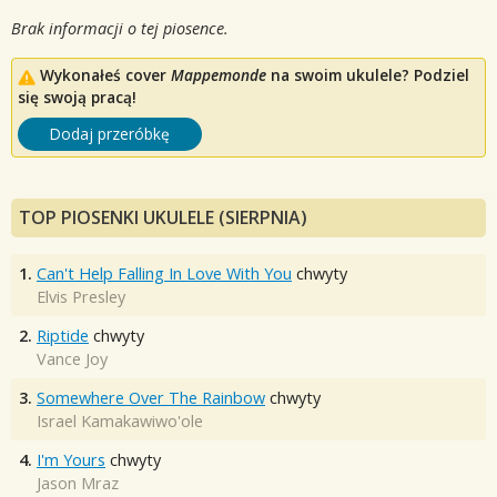
Brak informacji o tej piosence.
Wykonałeś cover
Mappemonde
na swoim ukulele? Podziel
się swoją pracą!
Dodaj przeróbkę
TOP PIOSENKI UKULELE (SIERPNIA)
1.
Can't Help Falling In Love With You
chwyty
Elvis Presley
2.
Riptide
chwyty
Vance Joy
3.
Somewhere Over The Rainbow
chwyty
Israel Kamakawiwo'ole
4.
I'm Yours
chwyty
Jason Mraz