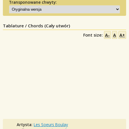
Transponowane chwyty:
Tablature / Chords (Cały utwór)
Font size:
A-
A
A+
Artysta:
Les Soeurs Boulay