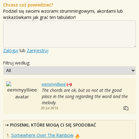
Chcesz coś powiedzieć?
Podziel się swoimi wzorami strummingowymi, akordami lub
wskazówkami jak grać ten tabulator!
Zaloguj
lub
Zarejestruj
Filtruj według:
eemmyylliiee
The chords are ok, but so not at the good
place in the song regarding the word and the
melody.
20 Jul 2016
PIOSENKI, KTÓRE MOGĄ CI SIĘ SPODOBAĆ
Somewhere Over The Rainbow