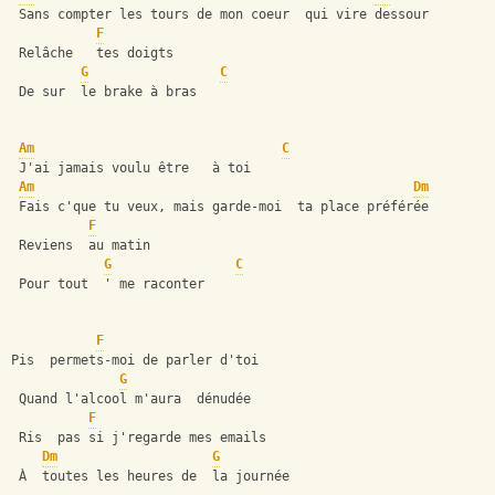
 Sans compter les tours de mon coeur  qui vire dessour
F
 Relâche   tes doigts
G
C
 De sur  le brake à bras  
Am
C
 J'ai jamais voulu être   à toi
Am
Dm
 Fais c'que tu veux, mais garde-moi  ta place préférée
F
 Reviens  au matin
G
C
 Pour tout  ' me raconter 
F
Pis  permets-moi de parler d'toi
G
 Quand l'alcool m'aura  dénudée
F
 Ris  pas si j'regarde mes emails
Dm
G
 À  toutes les heures de  la journée