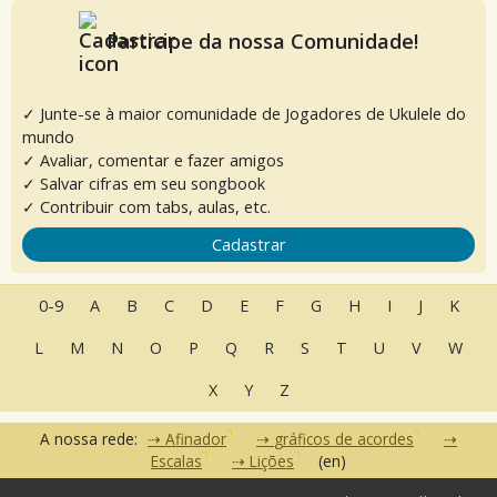
Participe da nossa Comunidade!
✓ Junte-se à maior comunidade de Jogadores de Ukulele do
mundo
✓ Avaliar, comentar e fazer amigos
✓ Salvar cifras em seu songbook
✓ Contribuir com tabs, aulas, etc.
Cadastrar
0-9
A
B
C
D
E
F
G
H
I
J
K
L
M
N
O
P
Q
R
S
T
U
V
W
X
Y
Z
A nossa rede:
Afinador
gráficos de acordes
Escalas
Lições
(en)