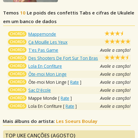
Temos
10
Le poids des confettis
Tabs e cifras de Ukulele
em um banco de dados
CHORDS
Mappemonde
CHORDS
Ça Mouille Les Yeux
CHORDS
T'es Pas Game
Avalie a canção!
CHORDS
Des Shooters De Fort Sur Ton Bras
CHORDS
Lola En Confiture
Avalie a canção!
CHORDS
Ôte-moi Mon Linge
Avalie a canção!
CHORDS
Ôte-moi Mon Linge
[
Rate
]
Avalie a canção!
CHORDS
Sac D'école
Avalie a canção!
CHORDS
Mappe Monde
[
Rate
]
Avalie a canção!
CHORDS
Lola En Confiture
[
Rate
]
Avalie a canção!
Mais álbuns do artista:
Les Soeurs Boulay
TOP UKE CANÇÕES (AGOSTO)