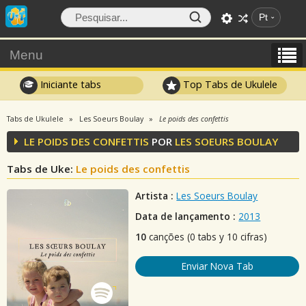
Pt
Menu
Iniciante tabs
Top Tabs de Ukulele
Tabs de Ukulele
Les Soeurs Boulay
Le poids des confettis
LE POIDS DES CONFETTIS
POR
LES SOEURS BOULAY
Tabs de Uke:
Le poids des confettis
Artista :
Les Soeurs Boulay
Data de lançamento :
2013
10
canções (0 tabs y 10 cifras)
Enviar Nova Tab