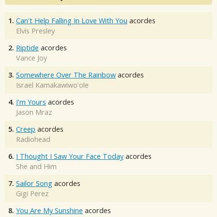
1.
Can't Help Falling In Love With You
acordes
Elvis Presley
2.
Riptide
acordes
Vance Joy
3.
Somewhere Over The Rainbow
acordes
Israel Kamakawiwo'ole
4.
I'm Yours
acordes
Jason Mraz
5.
Creep
acordes
Radiohead
6.
I Thought I Saw Your Face Today
acordes
She and Him
7.
Sailor Song
acordes
Gigi Perez
8.
You Are My Sunshine
acordes