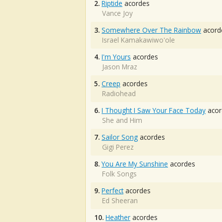
2.
Riptide
acordes
Vance Joy
3.
Somewhere Over The Rainbow
acord
Israel Kamakawiwo'ole
4.
I'm Yours
acordes
Jason Mraz
5.
Creep
acordes
Radiohead
6.
I Thought I Saw Your Face Today
acor
She and Him
7.
Sailor Song
acordes
Gigi Perez
8.
You Are My Sunshine
acordes
Folk Songs
9.
Perfect
acordes
Ed Sheeran
10.
Heather
acordes