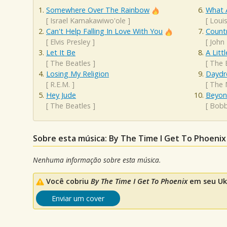
Somewhere Over The Rainbow
What 
[
Israel Kamakawiwo'ole
]
[
Loui
Can't Help Falling In Love With You
Count
[
Elvis Presley
]
[
John
Let It Be
A Litt
[
The Beatles
]
[
The 
Losing My Religion
Daydr
[
R.E.M.
]
[
The 
Hey Jude
Beyon
[
The Beatles
]
[
Bobb
Sobre esta música: By The Time I Get To Phoenix
Nenhuma informação sobre esta música.
Você cobriu
By The Time I Get To Phoenix
em seu Uku
Enviar um cover