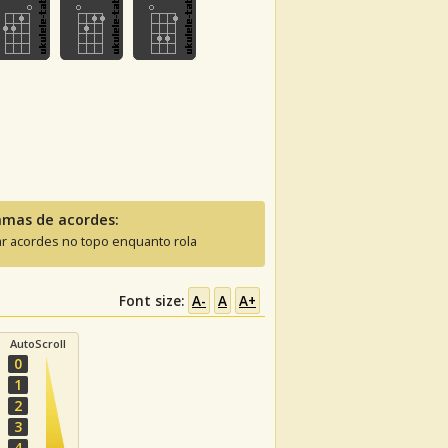
amas de acordes:
ar acordes no topo enquanto rola
Font size:
A-
A
A+
AutoScroll
0
1
2
3
4