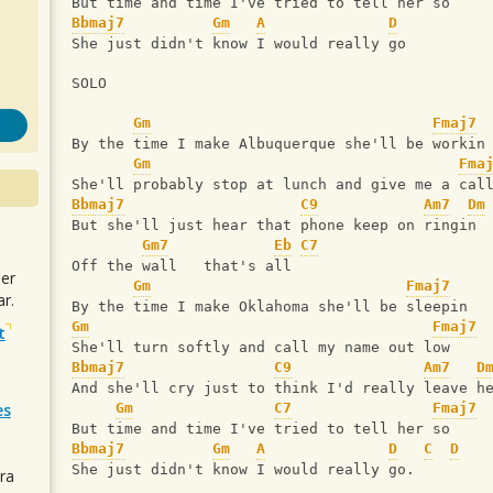
But time and time I've tried to tell her so 
Bbmaj7
Gm
A
D
She just didn't know I would really go 
SOLO 
Gm
Fmaj7
By the time I make Albuquerque she'll be workin
Gm
Fma
She'll probably stop at lunch and give me a cal
Bbmaj7
C9
Am7
Dm
But she'll just hear that phone keep on ringin 
Gm7
Eb
C7
Off the wall   that's all 
uer
Gm
Fmaj7
r.
By the time I make Oklahoma she'll be sleepin 
Gm
Fmaj7
t
She'll turn softly and call my name out low 
Bbmaj7
C9
Am7
D
And she'll cry just to think I'd really leave h
es
Gm
C7
Fmaj7
But time and time I've tried to tell her so 
Bbmaj7
Gm
A
D
C
D
She just didn't know I would really go.
ra