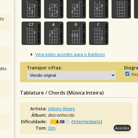
es
Veja estes acordes para o Barítono
Transpor cifras:
Diagr
des
Fix
Tablature / Chords (Música Inteira)
Artista:
Johnny Rivers
Álbum:
desconhecido
Dificuldade:
4.08
(
Intermediario
)
Tom:
Dm
Acordes