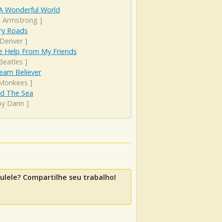
A Wonderful World
s Armstrong
]
ry Roads
 Denver
]
le Help From My Friends
Beatles
]
eam Believer
Monkees
]
d The Sea
y Darin
]
lele? Compartilhe seu trabalho!