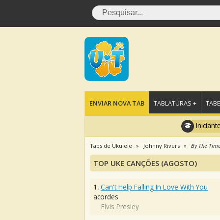
ENVIAR NOVA TAB
TABLATURAS +
TABE
Iniciant
Tabs de Ukulele
Johnny Rivers
By The Time
TOP UKE CANÇÕES (AGOSTO)
1.
Can't Help Falling In Love With You
acordes
Elvis Presley