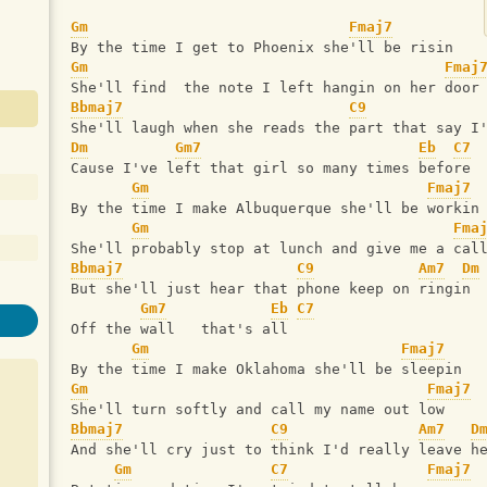
Gm
Fmaj7
By the time I get to Phoenix she'll be risin 
Gm
Fmaj
She'll find  the note I left hangin on her door
Bbmaj7
C9
She'll laugh when she reads the part that say I
Dm
Gm7
Eb
C7
Cause I've left that girl so many times before 
Gm
Fmaj7
By the time I make Albuquerque she'll be workin
Gm
Fma
She'll probably stop at lunch and give me a cal
Bbmaj7
C9
Am7
Dm
But she'll just hear that phone keep on ringin 
Gm7
Eb
C7
Off the wall   that's all 
Gm
Fmaj7
By the time I make Oklahoma she'll be sleepin 
Gm
Fmaj7
She'll turn softly and call my name out low 
Bbmaj7
C9
Am7
D
And she'll cry just to think I'd really leave h
Gm
C7
Fmaj7