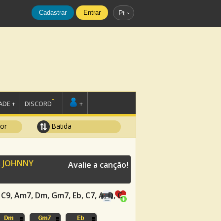
Cadastrar
Entrar
Pt
DE +
DISCORD
+
tor
Batida
R
JOHNNY
Avalie a canção!
C9, Am7, Dm, Gm7, Eb, C7, A, D, C