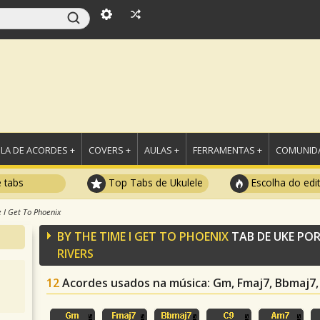
LA DE ACORDES +
COVERS +
AULAS +
FERRAMENTAS +
COMUNIDA
e tabs
Top Tabs de Ukulele
Escolha do edi
 I Get To Phoenix
BY THE TIME I GET TO PHOENIX
TAB DE UKE PO
RIVERS
12
Acordes usados na música
: Gm, Fmaj7, Bbmaj7, 