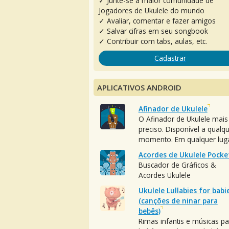
✓ Junte-se à maior comunidade de
Jogadores de Ukulele do mundo
✓ Avaliar, comentar e fazer amigos
✓ Salvar cifras em seu songbook
✓ Contribuir com tabs, aulas, etc.
Cadastrar
APLICATIVOS ANDROID
Afinador de Ukulele
O Afinador de Ukulele mais
preciso. Disponível a qualq
momento. Em qualquer luga
Acordes de Ukulele Pocke
Buscador de Gráficos &
Acordes Ukulele
Ukulele Lullabies for babi
(canções de ninar para
bebês)
Rimas infantis e músicas pa