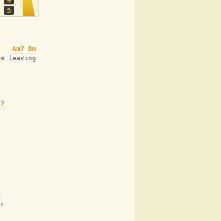
5
7
 
Am7
Dm
'm leaving 
 
j7
l 
m
er 