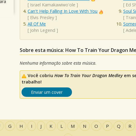
ara
[
Israel Kamakawiwo'ole
]
[
Ed S
Can't Help Falling In Love With You
Soul S
[
Elvis Presley
]
[
Train
All Of Me
Someo
[
John Legend
]
[
Adel
Sobre esta música: How To Train Your Dragon M
Nenhuma informação sobre esta música.
Você cobriu
How To Train Your Dragon Medley
em se
trabalho!
Enviar um cover
F
G
H
I
J
K
L
M
N
O
P
Q
R