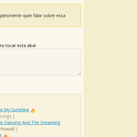
mplesmente quer falar sobre essa
ra tocar esta aba!
re My Sunshine
 Songs
]
he Dancing And The Dreaming
 Powell
]
t