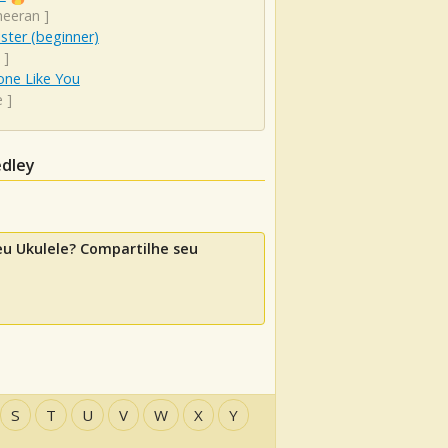
heeran
]
ister (beginner)
]
ne Like You
e
]
edley
u Ukulele? Compartilhe seu
S
T
U
V
W
X
Y