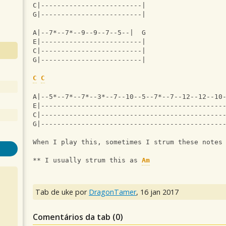
C|-------------------------|
G|-------------------------|
A|--7*--7*--9--9--7--5--|  G
E|-------------------------|
C|-------------------------|
G|-------------------------|
C
C
A|--5*--7*--7*--3*--7--10--5--7*--7--12--12--10
E|---------------------------------------------
C|---------------------------------------------
G|---------------------------------------------
When I play this, sometimes I strum these notes
** I usually strum this as 
Am
Tab de uke por
DragonTamer
,
16 jan 2017
Comentários da tab (
0
)