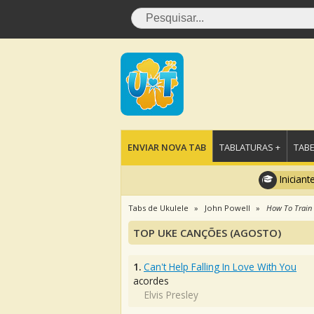
ENVIAR NOVA TAB
TABLATURAS +
TABE
Iniciant
Tabs de Ukulele
John Powell
How To Train
TOP UKE CANÇÕES (AGOSTO)
1.
Can't Help Falling In Love With You
acordes
Elvis Presley