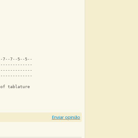
--7--7--5--5--5--7--0**--0--2--3--5--3--2--0------0**---
--------------------------------------------------------
--------------------------------------------------------
--------------------------------------------------------
 of tablature instead of picking them.
Enviar opinião