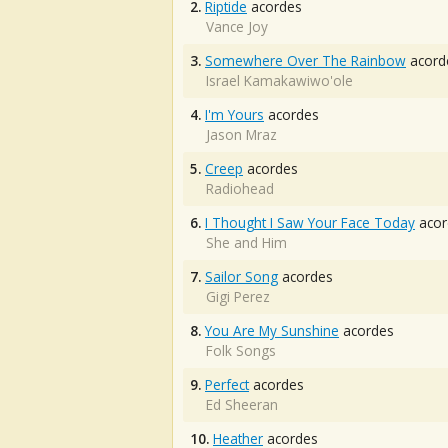
2.
Riptide
acordes
Vance Joy
3.
Somewhere Over The Rainbow
acord
Israel Kamakawiwo'ole
4.
I'm Yours
acordes
Jason Mraz
5.
Creep
acordes
Radiohead
6.
I Thought I Saw Your Face Today
acor
She and Him
7.
Sailor Song
acordes
Gigi Perez
8.
You Are My Sunshine
acordes
Folk Songs
9.
Perfect
acordes
Ed Sheeran
10.
Heather
acordes