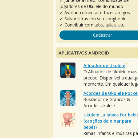
✓ Junte-se à maior comunidade de
Jogadores de Ukulele do mundo
✓ Avaliar, comentar e fazer amigos
✓ Salvar cifras em seu songbook
✓ Contribuir com tabs, aulas, etc.
Cadastrar
APLICATIVOS ANDROID
Afinador de Ukulele
O Afinador de Ukulele mais
preciso. Disponível a qualq
momento. Em qualquer luga
Acordes de Ukulele Pocke
Buscador de Gráficos &
Acordes Ukulele
Ukulele Lullabies for babi
(canções de ninar para
bebês)
Rimas infantis e músicas pa