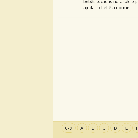
bebês tocadas no Ukulele p
ajudar o bebê a dormir :)
0-9
A
B
C
D
E