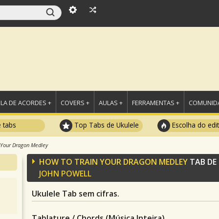
LA DE ACORDES +
COVERS +
AULAS +
FERRAMENTAS +
COMUNIDA
e tabs
Top Tabs de Ukulele
Escolha do edi
 Your Dragon Medley
HOW TO TRAIN YOUR DRAGON MEDLEY
TAB DE
JOHN POWELL
Ukulele Tab sem cifras.
Tablature / Chords (Música Inteira)