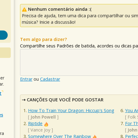
Nenhum comentário ainda :(
Precisa de ajuda, tem uma dica para compartilhar ou si
música? Inicie a discussão!
Tem algo para dizer?
Compartilhe seus Padrões de batida, acordes ou dicas pa
uer
Entrar
ou
Cadastrar
r.
t
CANÇÕES QUE VOCÊ PODE GOSTAR
How To Train Your Dragon: Hiccup's Song
You A
es
[
John Powell
]
[
Folk
Riptide
For T
[
Vance Joy
]
[
John
ra
Somewhere Over The Rainbow
Perfec