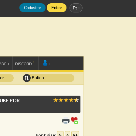
Cadastrar
Entrar
Pt
DE +
DISCORD
+
tor
Batida
 UKE POR
Font size:
A-
A
A+