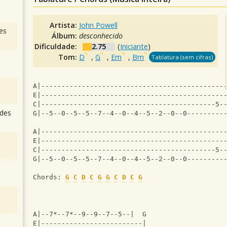
Artista:
John Powell
es
Álbum:
desconhecido
Dificuldade:
2.75
(
Iniciante
)
Tom:
D
,
G
,
Em
,
Bm
Tablatura (sem cifras)
A|---------------------------------------------
E|---------------------------------------------
C|-------------------------------------------5-
des
G|--5--0--5--5--7--4--0--4--5--2--0--0---------
A|---------------------------------------------
E|---------------------------------------------
C|-------------------------------------------5-
G|--5--0--5--5--7--4--0--4--5--2--0--0---------
Chords: 
G
C
D
C
G
G
C
D
C
G
A|--7*--7*--9--9--7--5--|  G
E|-------------------------|