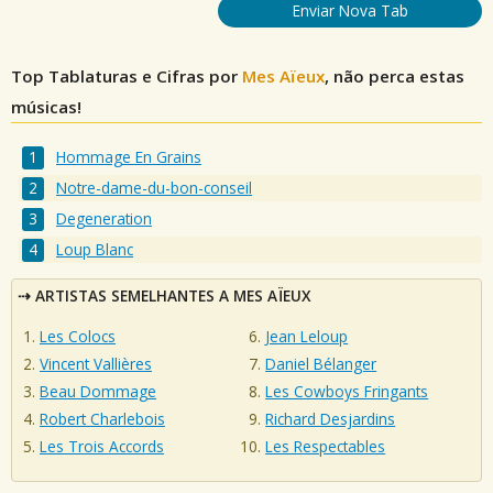
Enviar Nova Tab
Top Tablaturas e Cifras por
Mes Aïeux
, não perca estas
músicas!
Hommage En Grains
Notre-dame-du-bon-conseil
Degeneration
Loup Blanc
ARTISTAS SEMELHANTES A MES AÏEUX
Les Colocs
Jean Leloup
Vincent Vallières
Daniel Bélanger
Beau Dommage
Les Cowboys Fringants
Robert Charlebois
Richard Desjardins
Les Trois Accords
Les Respectables