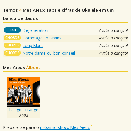
Temos
4
Mes Aïeux
Tabs e cifras de Ukulele em um
banco de dados
TAB
Degeneration
Avalie a canção!
CHORDS
Hommage En Grains
Avalie a canção!
CHORDS
Loup Blanc
Avalie a canção!
CHORDS
Notre-dame-du-bon-conseil
Avalie a canção!
Mes Aïeux
Álbuns
La ligne orange
2008
Prepare-se para o
próximo show: Mes Aïeux
.