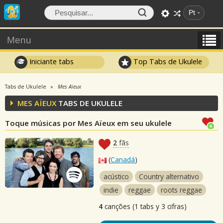
Pt
Menu
Iniciante tabs
Top Tabs de Ukulele
Tabs de Ukulele
Mes Aïeux
MES AÏEUX
TABS DE UKULELE
Toque músicas por Mes Aïeux em seu ukulele
2
fãs
(
Canadá
)
acústico
Country alternativo
indie
reggae
roots reggae
4
canções (1 tabs y 3 cifras)