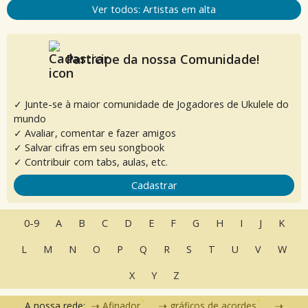
Ver todos: Artistas em alta
Participe da nossa Comunidade!
✓ Junte-se à maior comunidade de Jogadores de Ukulele do
mundo
✓ Avaliar, comentar e fazer amigos
✓ Salvar cifras em seu songbook
✓ Contribuir com tabs, aulas, etc.
Cadastrar
0-9
A
B
C
D
E
F
G
H
I
J
K
L
M
N
O
P
Q
R
S
T
U
V
W
X
Y
Z
A nossa rede:
Afinador
gráficos de acordes