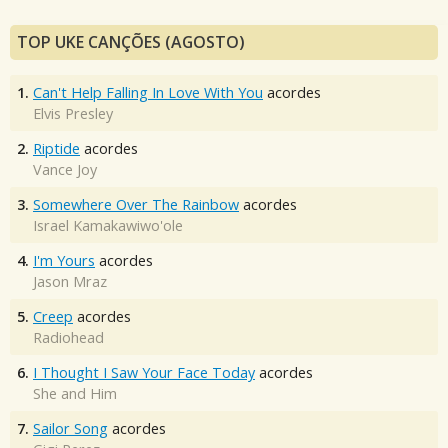
TOP UKE CANÇÕES (AGOSTO)
1.
Can't Help Falling In Love With You
acordes
Elvis Presley
2.
Riptide
acordes
Vance Joy
3.
Somewhere Over The Rainbow
acordes
Israel Kamakawiwo'ole
4.
I'm Yours
acordes
Jason Mraz
5.
Creep
acordes
Radiohead
6.
I Thought I Saw Your Face Today
acordes
She and Him
7.
Sailor Song
acordes