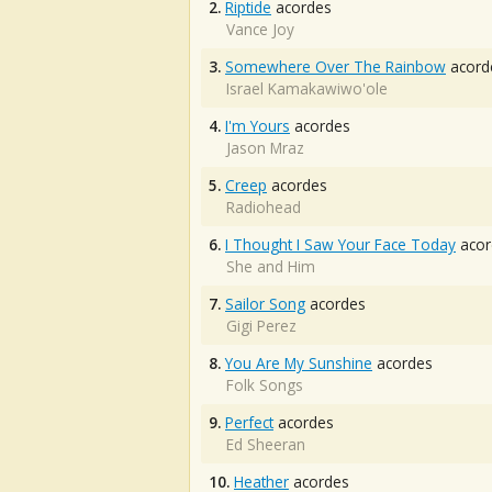
2.
Riptide
acordes
Vance Joy
3.
Somewhere Over The Rainbow
acord
Israel Kamakawiwo'ole
4.
I'm Yours
acordes
Jason Mraz
5.
Creep
acordes
Radiohead
6.
I Thought I Saw Your Face Today
acor
She and Him
7.
Sailor Song
acordes
Gigi Perez
8.
You Are My Sunshine
acordes
Folk Songs
9.
Perfect
acordes
Ed Sheeran
10.
Heather
acordes