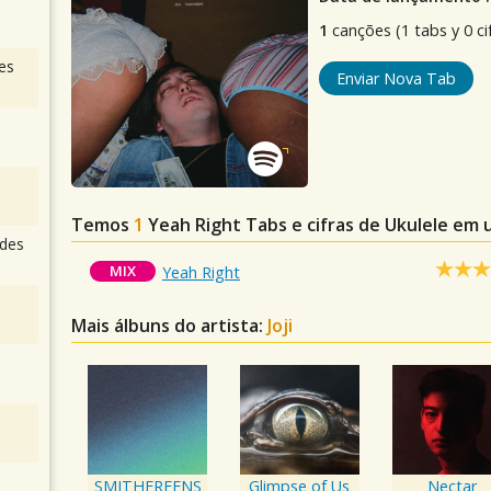
1
canções (1 tabs y 0 ci
es
Enviar Nova Tab
Temos
1
Yeah Right
Tabs e cifras de Ukulele em
des
MIX
Yeah Right
Mais álbuns do artista:
Joji
SMITHEREENS
Glimpse of Us
Nectar