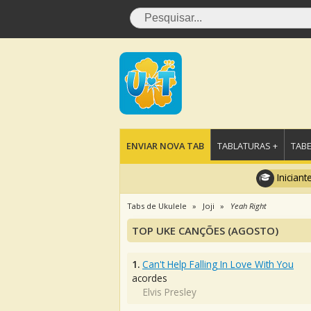
ENVIAR NOVA TAB
TABLATURAS +
TABE
Iniciant
Tabs de Ukulele
Joji
Yeah Right
TOP UKE CANÇÕES (AGOSTO)
1.
Can't Help Falling In Love With You
acordes
Elvis Presley