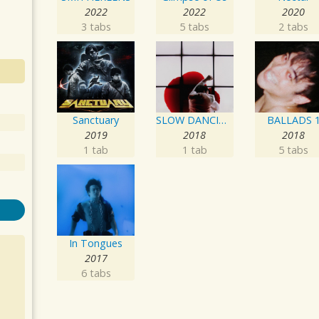
2022
2022
2020
3 tabs
5 tabs
2 tabs
Sanctuary
SLOW DANCING IN THE DARK
BALLADS 
2019
2018
2018
1 tab
1 tab
5 tabs
In Tongues
2017
6 tabs