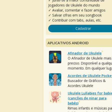
✓ Junte-se à maior comunidade de
Jogadores de Ukulele do mundo
✓ Avaliar, comentar e fazer amigos
✓ Salvar cifras em seu songbook
✓ Contribuir com tabs, aulas, etc.
Cadastrar
APLICATIVOS ANDROID
Afinador de Ukulele
O Afinador de Ukulele mais
preciso. Disponível a qualq
momento. Em qualquer luga
Acordes de Ukulele Pocke
Buscador de Gráficos &
Acordes Ukulele
Ukulele Lullabies for babi
(canções de ninar para
bebês)
Rimas infantis e músicas pa