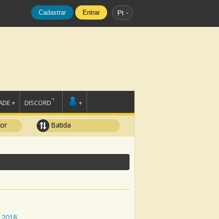
Cadastrar
Entrar
Pt
DE +
DISCORD
+
tor
Batida
2018