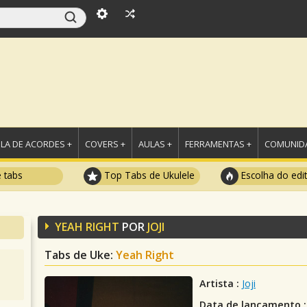
LA DE ACORDES +
COVERS +
AULAS +
FERRAMENTAS +
COMUNIDA
e tabs
Top Tabs de Ukulele
Escolha do edi
YEAH RIGHT
POR
JOJI
Tabs de Uke:
Yeah Right
Artista :
Joji
Data de lançamento :