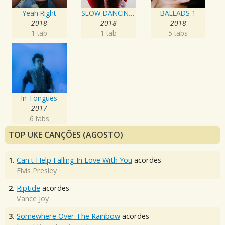
Yeah Right
SLOW DANCING IN THE DARK
BALLADS 1
2018
2018
2018
1 tab
1 tab
5 tabs
In Tongues
2017
6 tabs
TOP UKE CANÇÕES (AGOSTO)
1.
Can't Help Falling In Love With You
acordes
Elvis Presley
2.
Riptide
acordes
Vance Joy
3.
Somewhere Over The Rainbow
acordes