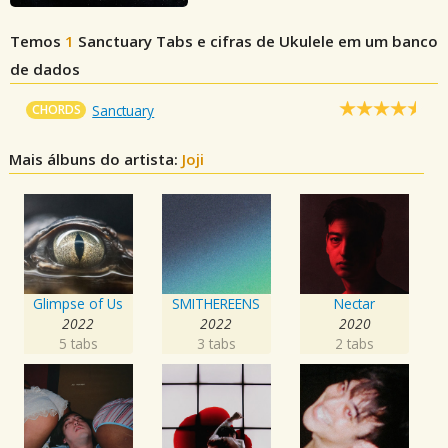
Temos
1
Sanctuary
Tabs e cifras de Ukulele em um banco
de dados
CHORDS
Sanctuary
Mais álbuns do artista:
Joji
Glimpse of Us
SMITHEREENS
Nectar
2022
2022
2020
5 tabs
3 tabs
2 tabs