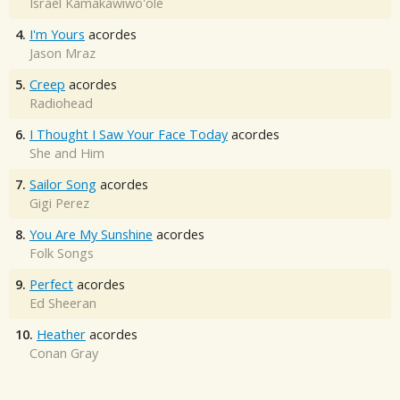
Israel Kamakawiwo'ole
4.
I'm Yours
acordes
Jason Mraz
5.
Creep
acordes
Radiohead
6.
I Thought I Saw Your Face Today
acordes
She and Him
7.
Sailor Song
acordes
Gigi Perez
8.
You Are My Sunshine
acordes
Folk Songs
9.
Perfect
acordes
Ed Sheeran
10.
Heather
acordes
Conan Gray