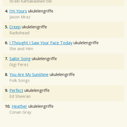
Israel Kamakawiwo'ole
4.
I'm Yours
ukulelengriffe
Jason Mraz
5.
Creep
ukulelengriffe
Radiohead
6.
I Thought I Saw Your Face Today
ukulelengriffe
She and Him
7.
Sailor Song
ukulelengriffe
Gigi Perez
8.
You Are My Sunshine
ukulelengriffe
Folk Songs
9.
Perfect
ukulelengriffe
Ed Sheeran
10.
Heather
ukulelengriffe
Conan Gray