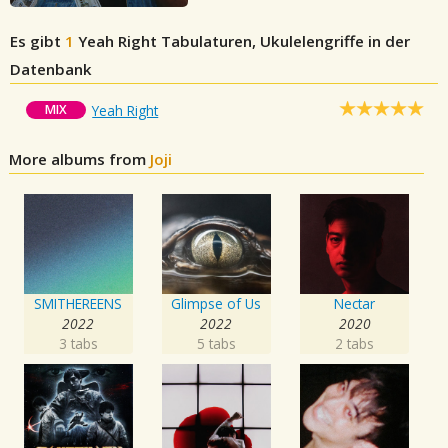
Es gibt
1
Yeah Right
Tabulaturen, Ukulelengriffe in der
Datenbank
MIX
Yeah Right
More albums from
Joji
SMITHEREENS
Glimpse of Us
Nectar
2022
2022
2020
3 tabs
5 tabs
2 tabs