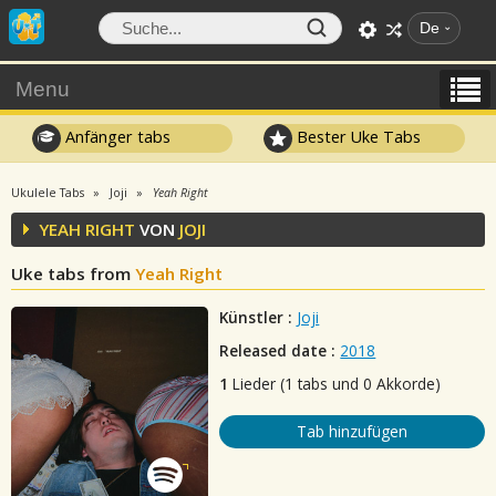
De
Menu
Anfänger tabs
Bester Uke Tabs
Ukulele Tabs
Joji
Yeah Right
YEAH RIGHT
VON
JOJI
Uke tabs from
Yeah Right
Künstler :
Joji
Released date :
2018
1
Lieder (1 tabs und 0 Akkorde)
Tab hinzufügen