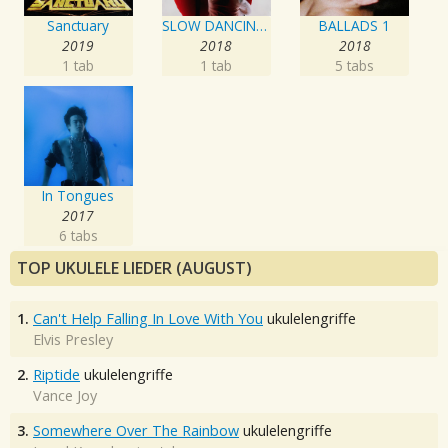
Sanctuary
SLOW DANCING IN THE DARK
BALLADS 1
2019
2018
2018
1 tab
1 tab
5 tabs
In Tongues
2017
6 tabs
TOP UKULELE LIEDER (AUGUST)
1.
Can't Help Falling In Love With You
ukulelengriffe
Elvis Presley
2.
Riptide
ukulelengriffe
Vance Joy
3.
Somewhere Over The Rainbow
ukulelengriffe