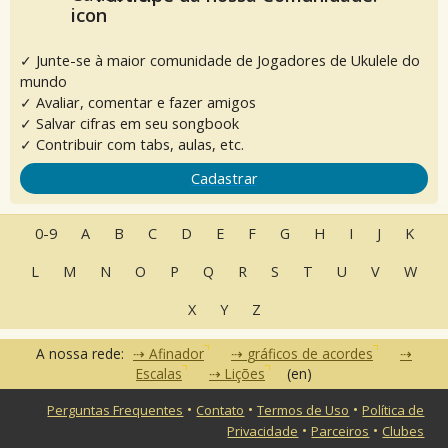
✓ Junte-se à maior comunidade de Jogadores de Ukulele do
mundo
✓ Avaliar, comentar e fazer amigos
✓ Salvar cifras em seu songbook
✓ Contribuir com tabs, aulas, etc.
Cadastrar
0-9
A
B
C
D
E
F
G
H
I
J
K
L
M
N
O
P
Q
R
S
T
U
V
W
X
Y
Z
A nossa rede:
Afinador
gráficos de acordes
Escalas
Lições
(en)
•
•
•
Perguntas Frequentes
Contato
Termos de Uso
Política de
•
•
Privacidade
Parceiros
Clubes