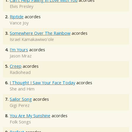
1.
Can't Help Falling In Love With You
acordes
Elvis Presley
2.
Riptide
acordes
Vance Joy
3.
Somewhere Over The Rainbow
acordes
Israel Kamakawiwo'ole
4.
I'm Yours
acordes
Jason Mraz
5.
Creep
acordes
Radiohead
6.
I Thought I Saw Your Face Today
acordes
She and Him
7.
Sailor Song
acordes
Gigi Perez
8.
You Are My Sunshine
acordes
Folk Songs