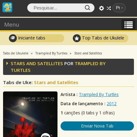
Pt
Menu
Iniciante tabs
Top Tabs de Ukulele
Tabs de Ukulele
Trampled By Turtles
Stars and Satellites
STARS AND SATELLITES
POR
TRAMPLED BY
TURTLES
Tabs de Uke:
Stars and Satellites
Artista :
Trampled By Turtles
Data de lançamento :
2012
1
canções (0 tabs y 1 cifras)
Enviar Nova Tab