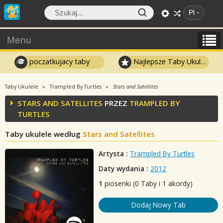
Pl
Menu
poczatkujacy taby
Najlepsze Taby Ukulele
Taby Ukulele
Trampled By Turtles
Stars and Satellites
STARS AND SATELLITES
PRZEZ
TRAMPLED BY
TURTLES
Taby ukulele według
Stars and Satellites
Artysta :
Trampled By Turtles
Daty wydania :
2012
1
piosenki (0 Taby i 1 akordy)
Dodaj Nowy Tab