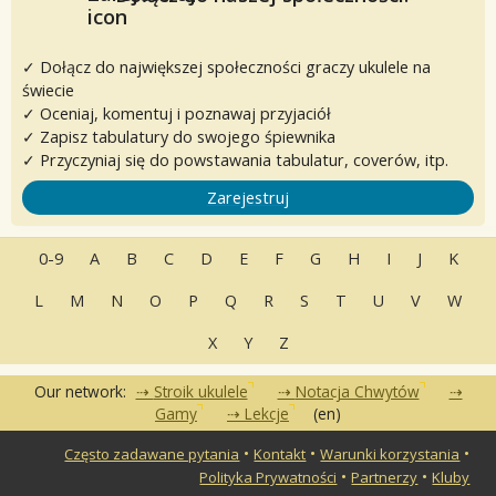
✓ Dołącz do największej społeczności graczy ukulele na
świecie
✓ Oceniaj, komentuj i poznawaj przyjaciół
✓ Zapisz tabulatury do swojego śpiewnika
✓ Przyczyniaj się do powstawania tabulatur, coverów, itp.
Zarejestruj
0-9
A
B
C
D
E
F
G
H
I
J
K
L
M
N
O
P
Q
R
S
T
U
V
W
X
Y
Z
Our network:
Stroik ukulele
Notacja Chwytów
Gamy
Lekcje
(en)
•
•
•
Często zadawane pytania
Kontakt
Warunki korzystania
•
•
Polityka Prywatności
Partnerzy
Kluby