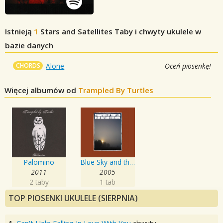
Istnieją
1
Stars and Satellites
Taby i chwyty ukulele w
bazie danych
CHORDS
Alone
Oceń piosenkę!
Więcej albumów od
Trampled By Turtles
Palomino
Blue Sky and the Devil
2011
2005
2 taby
1 tab
TOP PIOSENKI UKULELE (SIERPNIA)