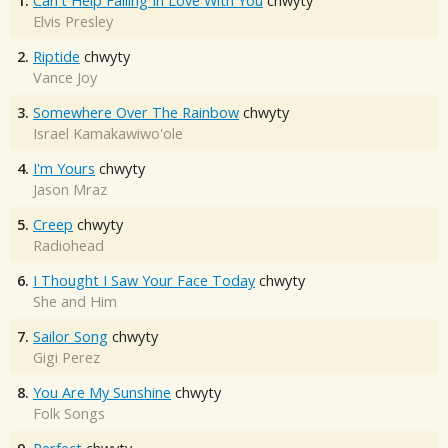
1.
Can't Help Falling In Love With You
chwyty
Elvis Presley
2.
Riptide
chwyty
Vance Joy
3.
Somewhere Over The Rainbow
chwyty
Israel Kamakawiwo'ole
4.
I'm Yours
chwyty
Jason Mraz
5.
Creep
chwyty
Radiohead
6.
I Thought I Saw Your Face Today
chwyty
She and Him
7.
Sailor Song
chwyty
Gigi Perez
8.
You Are My Sunshine
chwyty
Folk Songs