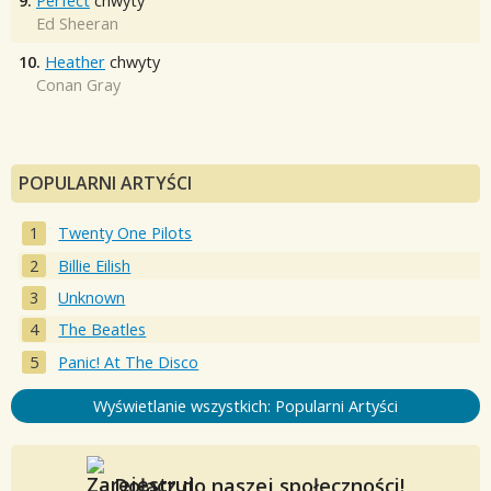
9.
Perfect
chwyty
Ed Sheeran
10.
Heather
chwyty
Conan Gray
POPULARNI ARTYŚCI
Twenty One Pilots
Billie Eilish
Unknown
The Beatles
Panic! At The Disco
Wyświetlanie wszystkich: Popularni Artyści
Dołącz do naszej społeczności!