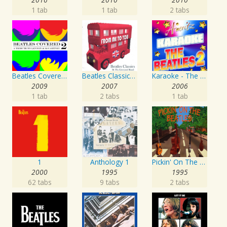
1 tab
1 tab
2 tabs
Beatles Covered - A Tribute To Lennon & McCartney Vol. 2
Beatles Classics - From Me To You
Karaoke - The Beatles 2
2009
2007
2006
1 tab
2 tabs
1 tab
1
Anthology 1
Pickin' On The Beatles
2000
1995
1995
62 tabs
9 tabs
2 tabs