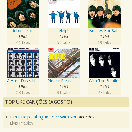
Rubber Soul
Help!
Beatles For Sale
1965
1965
1964
41 tabs
50 tabs
19 tabs
A Hard Day's Night
Please Please Me
With The Beatles
1964
1963
1963
28 tabs
31 tabs
27 tabs
TOP UKE CANÇÕES (AGOSTO)
1.
Can't Help Falling In Love With You
acordes
Elvis Presley