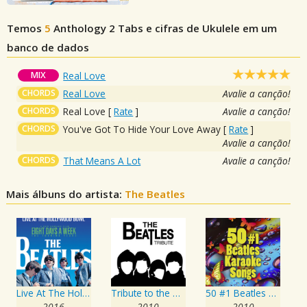
Temos
5
Anthology 2
Tabs e cifras de Ukulele em um
banco de dados
MIX
Real Love
CHORDS
Real Love
Avalie a canção!
CHORDS
Real Love
[
Rate
]
Avalie a canção!
CHORDS
You've Got To Hide Your Love Away
[
Rate
]
Avalie a canção!
CHORDS
That Means A Lot
Avalie a canção!
Mais álbuns do artista:
The Beatles
Live At The Hollywood Bowl
Tribute to the Beatles
50 #1 Beatles Karaoke Songs
2016
2010
2010