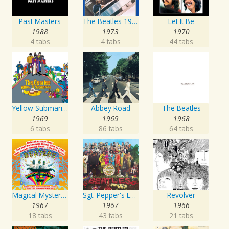
Past Masters
The Beatles 1967 - 1970
Let It Be
1988
1973
1970
4 tabs
4 tabs
44 tabs
Yellow Submarine
Abbey Road
The Beatles
1969
1969
1968
6 tabs
86 tabs
64 tabs
Magical Mystery Tour
Sgt. Pepper's Lonely Hearts Club Band
Revolver
1967
1967
1966
18 tabs
43 tabs
21 tabs