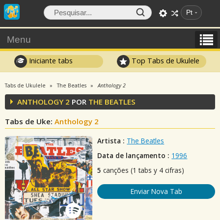
Pt
Menu
Iniciante tabs
Top Tabs de Ukulele
Tabs de Ukulele
The Beatles
Anthology 2
ANTHOLOGY 2
POR
THE BEATLES
Tabs de Uke:
Anthology 2
Artista :
The Beatles
Data de lançamento :
1996
5
canções (1 tabs y 4 cifras)
Enviar Nova Tab