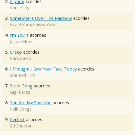
2.
Riptide
acordes
Vance Joy
3.
Somewhere Over The Rainbow
acordes
Israel Kamakawiwo'ole
4.
I'm Yours
acordes
Jason Mraz
5.
Creep
acordes
Radiohead
6.
I Thought I Saw Your Face Today
acordes
She and Him
7.
Sailor Song
acordes
Gigi Perez
8.
You Are My Sunshine
acordes
Folk Songs
9.
Perfect
acordes
Ed Sheeran