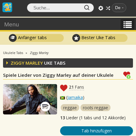
De
Menu
Anfänger tabs
Bester Uke Tabs
Ukulele Tabs
Ziggy Marley
ZIGGY MARLEY
UKE TABS
Spiele Lieder von Ziggy Marley auf deiner Ukulele
21
Fans
(
Jamaika
)
reggae
roots reggae
13
Lieder (1 tabs und 12 Akkorde)
Tab hinzufügen