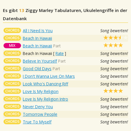
Es gibt
13
Ziggy Marley
Tabulaturen, Ukulelengriffe in der
Datenbank
CHORDS
All I Need Is You
Song bewerten!
CHORDS
Beach In Hawaii
MIX
Beach In Hawaii
Part
CHORDS
Beach In Hawaii
[
Rate
]
Song bewerten!
CHORDS
Believe In Yourself
Part
Song bewerten!
CHORDS
Good Old Days
Part
Song bewerten!
CHORDS
I Don't Wanna Live On Mars
Song bewerten!
CHORDS
Look Who's Dancing Riff
Song bewerten!
CHORDS
Love Is My Religion
CHORDS
Love Is My Religion Intro
Song bewerten!
CHORDS
Never Deny You
Song bewerten!
CHORDS
Tomorrow People
Song bewerten!
CHORDS
True To Myself
Song bewerten!