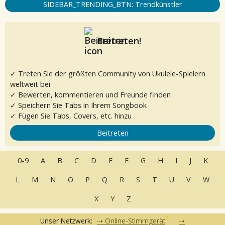
SIDEBAR_TRENDING_BTN: Trendkünstler
Beitreten!
✓ Treten Sie der größten Community von Ukulele-Spielern
weltweit bei
✓ Bewerten, kommentieren und Freunde finden
✓ Speichern Sie Tabs in Ihrem Songbook
✓ Fügen Sie Tabs, Covers, etc. hinzu
Beitreten
0-9
A
B
C
D
E
F
G
H
I
J
K
L
M
N
O
P
Q
R
S
T
U
V
W
X
Y
Z
Unser Netzwerk:
Online-Stimmgerät