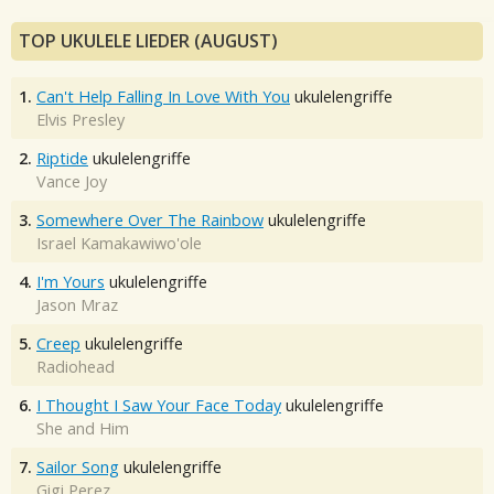
TOP UKULELE LIEDER (AUGUST)
1.
Can't Help Falling In Love With You
ukulelengriffe
Elvis Presley
2.
Riptide
ukulelengriffe
Vance Joy
3.
Somewhere Over The Rainbow
ukulelengriffe
Israel Kamakawiwo'ole
4.
I'm Yours
ukulelengriffe
Jason Mraz
5.
Creep
ukulelengriffe
Radiohead
6.
I Thought I Saw Your Face Today
ukulelengriffe
She and Him
7.
Sailor Song
ukulelengriffe
Gigi Perez