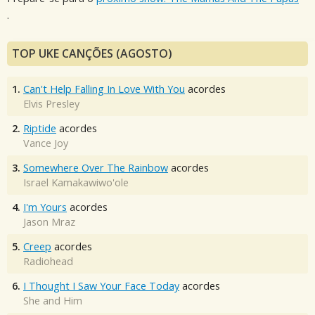
.
TOP UKE CANÇÕES (AGOSTO)
1.
Can't Help Falling In Love With You
acordes
Elvis Presley
2.
Riptide
acordes
Vance Joy
3.
Somewhere Over The Rainbow
acordes
Israel Kamakawiwo'ole
4.
I'm Yours
acordes
Jason Mraz
5.
Creep
acordes
Radiohead
6.
I Thought I Saw Your Face Today
acordes
She and Him