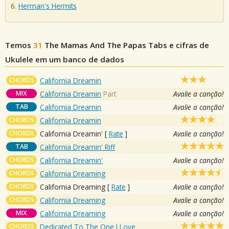
Herman's Hermits
Temos
31
The Mamas And The Papas
Tabs e cifras de
Ukulele em um banco de dados
CHORDS
California Dreamin
MIX
California Dreamin
Part
Avalie a canção!
TAB
California Dreamin
Avalie a canção!
CHORDS
California Dreamin
CHORDS
California Dreamin'
[
Rate
]
Avalie a canção!
TAB
California Dreamin' Riff
CHORDS
California Dreamin'
Avalie a canção!
CHORDS
California Dreaming
CHORDS
California Dreaming
[
Rate
]
Avalie a canção!
CHORDS
California Dreaming
Avalie a canção!
MIX
California Dreaming
Avalie a canção!
CHORDS
Dedicated To The One I Love