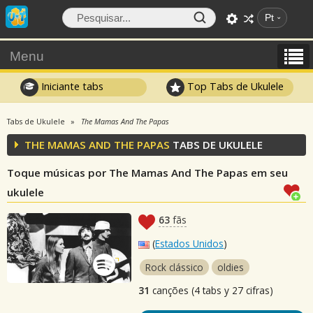
Pt
Menu
Iniciante tabs
Top Tabs de Ukulele
Tabs de Ukulele
The Mamas And The Papas
THE MAMAS AND THE PAPAS
TABS DE UKULELE
Toque músicas por The Mamas And The Papas em seu
ukulele
63
fãs
(
Estados Unidos
)
Rock clássico
oldies
31
canções (4 tabs y 27 cifras)