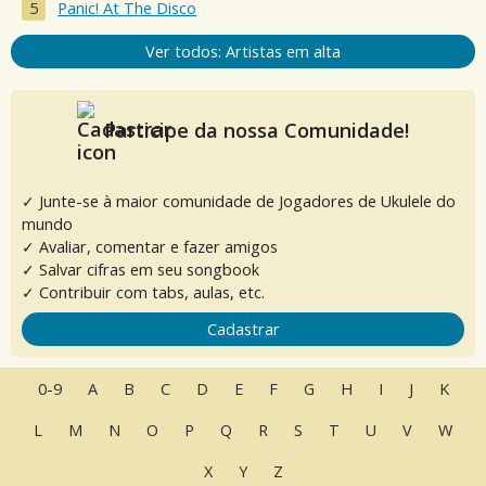
Panic! At The Disco
Ver todos: Artistas em alta
Participe da nossa Comunidade!
✓ Junte-se à maior comunidade de Jogadores de Ukulele do
mundo
✓ Avaliar, comentar e fazer amigos
✓ Salvar cifras em seu songbook
✓ Contribuir com tabs, aulas, etc.
Cadastrar
0-9
A
B
C
D
E
F
G
H
I
J
K
L
M
N
O
P
Q
R
S
T
U
V
W
X
Y
Z