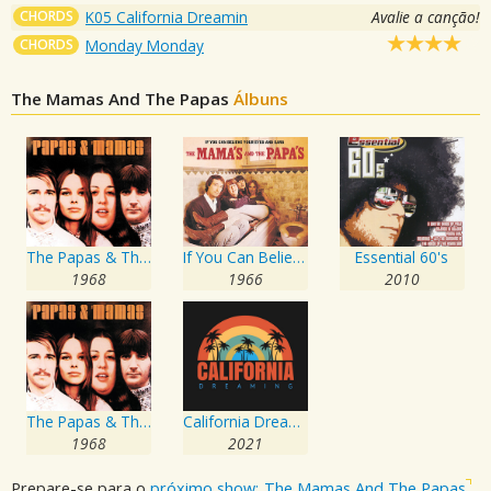
CHORDS
K05 California Dreamin
Avalie a canção!
CHORDS
Monday Monday
The Mamas And The Papas
Álbuns
The Papas & The Mamas
If You Can Believe Your Eyes & Ears
Essential 60's
1968
1966
2010
The Papas & The Mamas
California Dreaming
1968
2021
Prepare-se para o
próximo show: The Mamas And The Papas