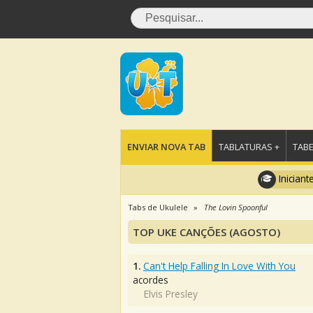
ENVIAR NOVA TAB
TABLATURAS +
TABE
Iniciant
Tabs de Ukulele
The Lovin Spoonful
TOP UKE CANÇÕES (AGOSTO)
1.
Can't Help Falling In Love With You
acordes
Elvis Presley