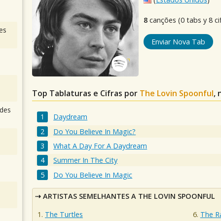
8
canções (0 tabs y 8 ci
es
Enviar Nova Tab
Top Tablaturas e Cifras por
The Lovin Spoonful
,
des
Daydream
Do You Believe In Magic?
What A Day For A Daydream
Summer In The City
Do You Believe In Magic
ARTISTAS SEMELHANTES A THE LOVIN SPOONFUL
The Turtles
The R