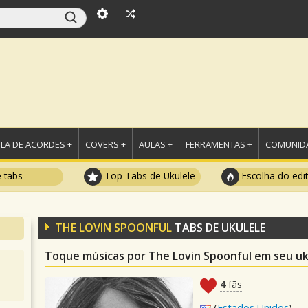
LA DE ACORDES +
COVERS +
AULAS +
FERRAMENTAS +
COMUNIDA
e tabs
Top Tabs de Ukulele
Escolha do edi
THE LOVIN SPOONFUL
TABS DE UKULELE
Toque músicas por The Lovin Spoonful em seu uk
4
fãs
(
Estados Unidos
)