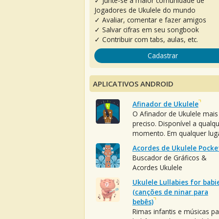
✓ Junte-se à maior comunidade de
Jogadores de Ukulele do mundo
✓ Avaliar, comentar e fazer amigos
✓ Salvar cifras em seu songbook
✓ Contribuir com tabs, aulas, etc.
Cadastrar
APLICATIVOS ANDROID
Afinador de Ukulele
O Afinador de Ukulele mais
preciso. Disponível a qualq
momento. Em qualquer luga
Acordes de Ukulele Pocke
Buscador de Gráficos &
Acordes Ukulele
Ukulele Lullabies for babi
(canções de ninar para
bebês)
Rimas infantis e músicas pa