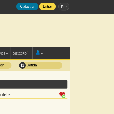
Cadastrar
Entrar
Pt
DE +
DISCORD
+
tor
Batida
ulele