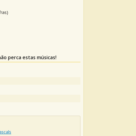
fras)
 não perca estas músicas!
ascals