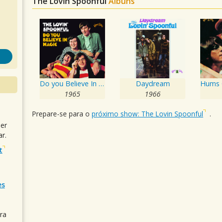
The Lovin Spoonful
Álbuns
Do you Believe In Magic
Daydream
1965
1966
Prepare-se para o
próximo show: The Lovin Spoonful
.
uer
r.
t
es
ra