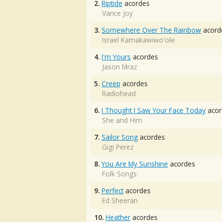
2.
Riptide
acordes
Vance Joy
3.
Somewhere Over The Rainbow
acord
Israel Kamakawiwo'ole
4.
I'm Yours
acordes
Jason Mraz
5.
Creep
acordes
Radiohead
6.
I Thought I Saw Your Face Today
acor
She and Him
7.
Sailor Song
acordes
Gigi Perez
8.
You Are My Sunshine
acordes
Folk Songs
9.
Perfect
acordes
Ed Sheeran
10.
Heather
acordes