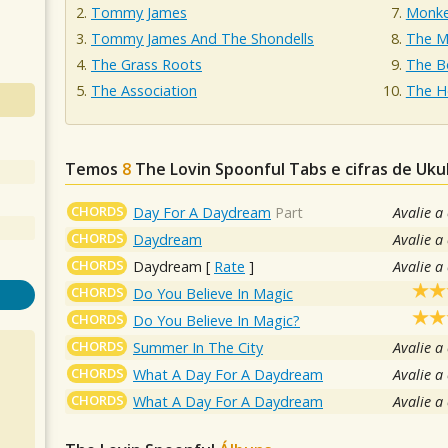
Tommy James
Monk
Tommy James And The Shondells
The M
The Grass Roots
The B
The Association
The Ho
Temos
8
The Lovin Spoonful
Tabs e cifras de Uk
CHORDS
Day For A Daydream
Part
Avalie a
CHORDS
Daydream
Avalie a
CHORDS
Daydream
[
Rate
]
Avalie a
CHORDS
Do You Believe In Magic
CHORDS
Do You Believe In Magic?
CHORDS
Summer In The City
Avalie a
CHORDS
What A Day For A Daydream
Avalie a
CHORDS
What A Day For A Daydream
Avalie a