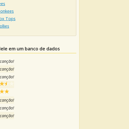
ees
onkees
ox Tops
llies
ulele em um banco de dados
 canção!
 canção!
 canção!
 canção!
 canção!
 canção!